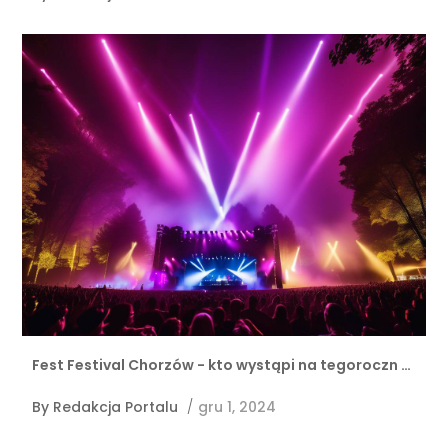
Fest Festival Chorzów - kto wystąpi na tegoroczn …
By
Redakcja Portalu
/
gru 1, 2024