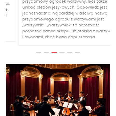
przydomowy ogródek warzywny, lecz także
unikać błędów językowych. Odpowiedź jest
jednoznaczna: najbardziej właściwą nazwą
przydomowego ogrodu z warzywami jest
„warzywnik”. „Warzywniak” to natomiast
potoczna nazwa sklepu lub stoiska z warzywami
i owocami, choć bywa dopuszczana...