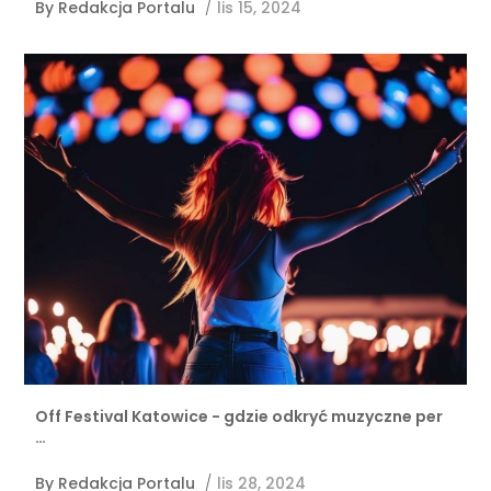
By
Redakcja Portalu
/
lis 15, 2024
Off Festival Katowice - gdzie odkryć muzyczne per
…
By
Redakcja Portalu
/
lis 28, 2024