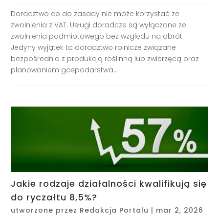
Doradztwo co do zasady nie może korzystać ze
zwolnienia z VAT. Usługi doradcze są wyłączone ze
zwolnienia podmiotowego bez względu na obrót.
Jedyny wyjątek to doradztwo rolnicze związane
bezpośrednio z produkcją roślinną lub zwierzęcą oraz
planowaniem gospodarstwa...
Jakie rodzaje działalności kwalifikują się
do ryczałtu 8,5%?
utworzone przez
Redakcja Portalu
|
mar 2, 2026