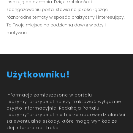
inspirują do działania. Dzięki rzetelności i
zaangażowaniu portal stawia na jakość, łącząc
różnorodne tematy w sposób praktyczny i interesujący.
To Twoje miejsce na codzienną dawkę wiedzy i
motywacji.
Użytkowniku!
Informacje zamieszczone w portalu
LeczymyTarczyce.pl należy traktować wyłącznie
czysto informacyjnie. Redakcja Portalu
LeczymyTarczyce.pl nie bierze odpowiedzialności
za ewentualne szkody, które mogą wynikać ze
złej interpretacji treści.