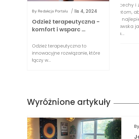
. W tym artykule przyjrzymy się bliżej obu
decyz
/
lis 4, 2024
By
Redakcja Portalu
óc Ci podjąć świadomą decyzję, które okna
fakty
rawdzą się w Twoim domu. Dakea -
bliże
Odzież terapeutyczna -
i innowacyjność Dakea to stosunkowo młoda
panel
komfort i wsparc …
panel
Odzież terapeutyczna to
innowacyjne rozwiązanie, które
łączy w...
Wyróżnione artykuły
B
J