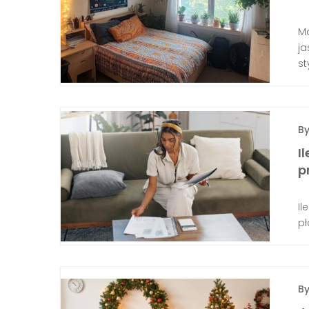
Ma
ja
st
B
I
p
Il
pł
B