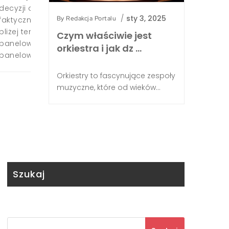
roślin na działce nie tylko zwiększa plony, ale
/
sty 3, 2025
By
Redakcja Portalu
ę
naturalnej walce ze szkodnikami i chorobami. 
ia
przyjrzymy się bliżej zasadom płodozmianu i p
Czym właściwie jest
efektywnego planowania ogrodu warzywnego. 
orkiestra i jak dz …
planowanie...
Orkiestry to fascynujące zespoły
muzyczne, które od wieków...
Szukaj