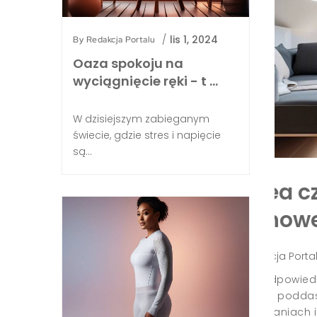
/
lis 1, 2024
By
Redakcja Portalu
Oaza spokoju na
wyciągnięcie ręki - t …
W dzisiejszym zabieganym
świecie, gdzie stres i napięcie
są...
Fakro - które okna
Il
brać do s …
pa
ty 3, 2025
/
By
Red
Dom i ogród
kien dachowych to kluczowa decyzja przy
Budow
ie popularne marki, które często pojawiają się
poses
orów, to Dakea i Fakro. Każda z nich ma swoje
które