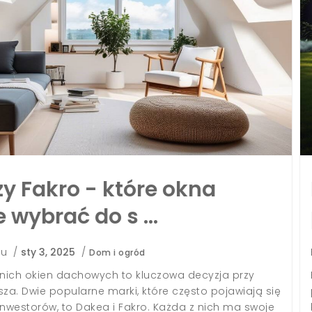
e zapłacimy za metr ogrodzeni
neli?
akcja Portalu
/
sty 3, 2025
/
Dom i ogród
a ogrodzenia to ważny etap przy zagospodarowywaniu
ji. Jednym z popularnych rozwiązań są ogrodzenia panel
 łączą estetykę z funkcjonalnością. Jednak przed podjęcie