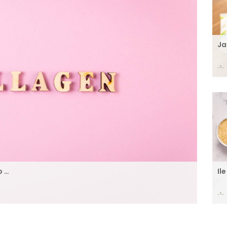
Ja
b …
Il