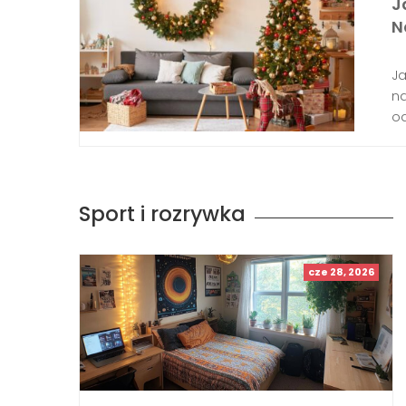
J
N
Ja
na
od
Sport i rozrywka
cze 28, 2026