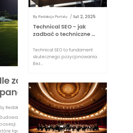
/
lut 2, 2025
By
Redakcja Portalu
Technical SEO - jak
zadbać o techniczne …
Technical SEO to fundament
skutecznego pozycjonowania.
Bez...
a z
Jakie warzywa siać po s
optymalne planowani 
By
Redakcja Portalu
/
gru 17, 2024
/
Dom i ogród
Planowanie grządek warzywnych to sztuka, któ
owe,
doświadczenia. Jednym z kluczowych aspektów
m
zrozumienie, jakie warzywa siać po sobie. Opt