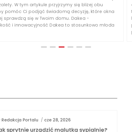
ji o ich montażu, warto zastanowić się nad kosztami. Ile
cznie zapłacimy za metr takiego ogrodzenia? Przyjrzyjmy si
j temu zagadnieniu. Czynniki wpływające na cenę ogrodzen
owego Określenie dokładnej ceny za metr ogrodzenia
owego nie...
y
Redakcja Portalu
/
cze 28, 2026
ak sprytnie urządzić malutką sypialnię?