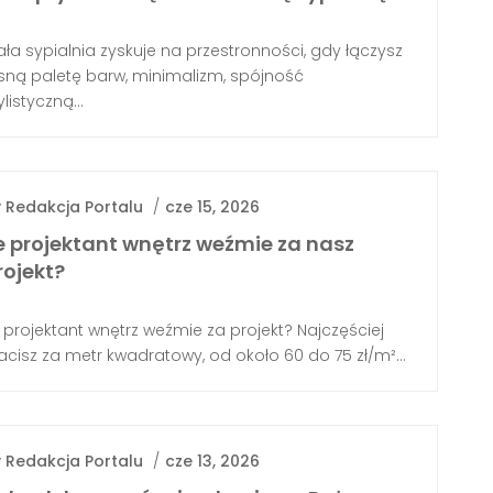
ła sypialnia zyskuje na przestronności, gdy łączysz
sną paletę barw, minimalizm, spójność
ylistyczną...
y
Redakcja Portalu
/
cze 15, 2026
le projektant wnętrz weźmie za nasz
rojekt?
e projektant wnętrz weźmie za projekt? Najczęściej
acisz za metr kwadratowy, od około 60 do 75 zł/m²...
y
Redakcja Portalu
/
cze 13, 2026