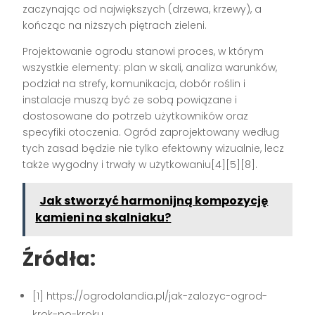
zaczynając od największych (drzewa, krzewy), a
kończąc na niższych piętrach zieleni.
Projektowanie ogrodu stanowi proces, w którym
wszystkie elementy: plan w skali, analiza warunków,
podział na strefy, komunikacja, dobór roślin i
instalacje muszą być ze sobą powiązane i
dostosowane do potrzeb użytkowników oraz
specyfiki otoczenia. Ogród zaprojektowany według
tych zasad będzie nie tylko efektowny wizualnie, lecz
także wygodny i trwały w użytkowaniu[4][5][8].
Jak stworzyć harmonijną kompozycję
kamieni na skalniaku?
Źródła:
[1] https://ogrodolandia.pl/jak-zalozyc-ogrod-
krok-po-kroku