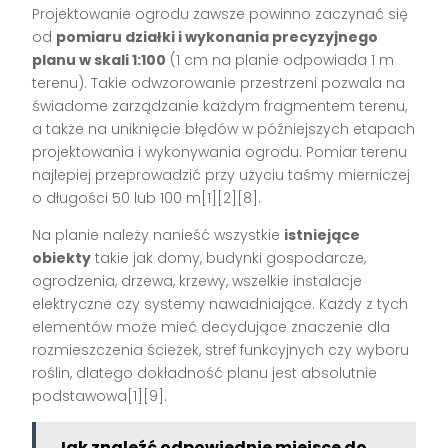
Projektowanie ogrodu zawsze powinno zaczynać się
od
pomiaru działki i wykonania precyzyjnego
planu w skali 1:100
(1 cm na planie odpowiada 1 m
terenu). Takie odwzorowanie przestrzeni pozwala na
świadome zarządzanie każdym fragmentem terenu,
a także na uniknięcie błędów w późniejszych etapach
projektowania i wykonywania ogrodu. Pomiar terenu
najlepiej przeprowadzić przy użyciu taśmy mierniczej
o długości 50 lub 100 m[1][2][8].
Na planie należy nanieść wszystkie
istniejące
obiekty
takie jak domy, budynki gospodarcze,
ogrodzenia, drzewa, krzewy, wszelkie instalacje
elektryczne czy systemy nawadniające. Każdy z tych
elementów może mieć decydujące znaczenie dla
rozmieszczenia ścieżek, stref funkcyjnych czy wyboru
roślin, dlatego dokładność planu jest absolutnie
podstawowa[1][9].
Jak znaleźć odpowiednie miejsce do