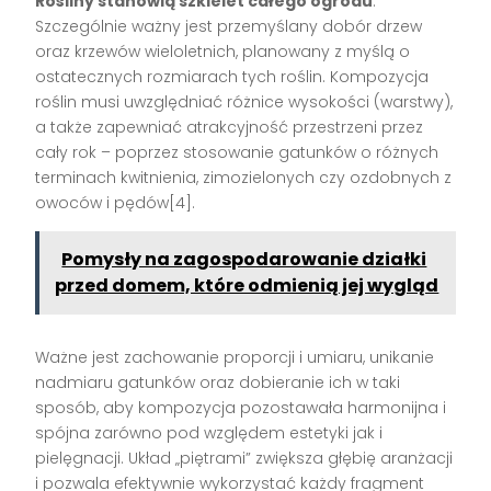
Rośliny stanowią szkielet całego ogrodu
.
Szczególnie ważny jest przemyślany dobór drzew
oraz krzewów wieloletnich, planowany z myślą o
ostatecznych rozmiarach tych roślin. Kompozycja
roślin musi uwzględniać różnice wysokości (warstwy),
a także zapewniać atrakcyjność przestrzeni przez
cały rok – poprzez stosowanie gatunków o różnych
terminach kwitnienia, zimozielonych czy ozdobnych z
owoców i pędów[4].
Pomysły na zagospodarowanie działki
przed domem, które odmienią jej wygląd
Ważne jest zachowanie proporcji i umiaru, unikanie
nadmiaru gatunków oraz dobieranie ich w taki
sposób, aby kompozycja pozostawała harmonijna i
spójna zarówno pod względem estetyki jak i
pielęgnacji. Układ „piętrami” zwiększa głębię aranżacji
i pozwala efektywnie wykorzystać każdy fragment