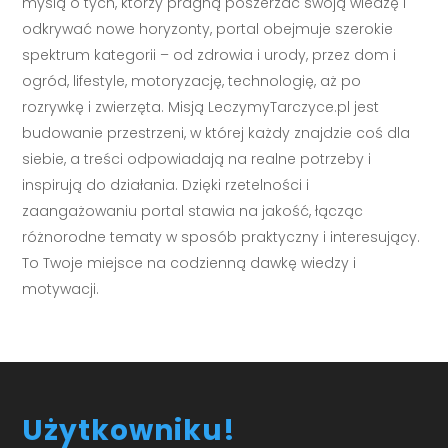
myślą o tych, którzy pragną poszerzać swoją wiedzę i
odkrywać nowe horyzonty, portal obejmuje szerokie
spektrum kategorii – od zdrowia i urody, przez dom i
ogród, lifestyle, motoryzację, technologię, aż po
rozrywkę i zwierzęta. Misją LeczymyTarczyce.pl jest
budowanie przestrzeni, w której każdy znajdzie coś dla
siebie, a treści odpowiadają na realne potrzeby i
inspirują do działania. Dzięki rzetelności i
zaangażowaniu portal stawia na jakość, łącząc
różnorodne tematy w sposób praktyczny i interesujący.
To Twoje miejsce na codzienną dawkę wiedzy i
motywacji.
Użytkowniku!