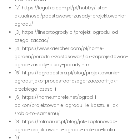
[2] https://legutko.com.pl/pl/hobby/lista-
aktualnosci/podstawowe-zasady-projektowania-
ogrodu/
[3] https://lineartogrody.pl/projekt-ogrodu-od-
czego-zaczac/
[4] https://www.kaercher.com/pl/home-
garden/poradnik-zastosowan/jak-zaprojektowac-
ogrod-zasady-bledy-porady.html
[5] https://ogrodosfera.pl/blog/projektowanie-
ogrodu-jako-proces-od-czego-zaczac-i-jak-
przebiega-czesc-1
[6] https://home.morele.net/ogrod-i-
balkon/projektowanie-ogrodu-ile-kosztuje-jak-
zrobic-to-samemu/
[8] https://rolmarket.pl/blog/jak-zaplanowac-
ogrod-projektowanie-ogrodu-krok-po-kroku
[9]