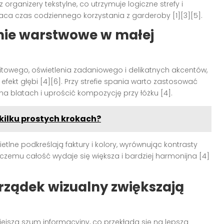
organizery tekstylne, co utrzymuje logiczne strefy i
aca czas codziennego korzystania z garderoby [1][3][5].
nie warstwowe w małej
fitowego, oświetlenia zadaniowego i delikatnych akcentów,
fekt głębi [4][6]. Przy strefie spania warto zastosować
 na blatach i uprościć kompozycję przy łóżku [4].
kilku prostych krokach?
tlne podkreślają faktury i kolory, wyrównując kontrasty
 czemu całość wydaje się większa i bardziej harmonijna [4]
rządek wizualny zwiększają
iejsza szum informacyjny, co przekłada się na lepszą