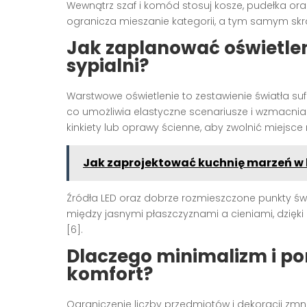
Wewnątrz szaf i komód stosuj kosze, pudełka oraz 
ogranicza mieszanie kategorii, a tym samym skr
Jak zaplanować oświetle
sypialni?
Warstwowe oświetlenie to zestawienie światła su
co umożliwia elastyczne scenariusze i wzmacnia e
kinkiety lub oprawy ścienne, aby zwolnić miejsce
Jak zaprojektować kuchnię marzeń w 
Źródła LED oraz dobrze rozmieszczone punkty świe
między jasnymi płaszczyznami a cieniami, dzięki
[6].
Dlaczego minimalizm i po
komfort?
Ograniczenie liczby przedmiotów i dekoracji zmn