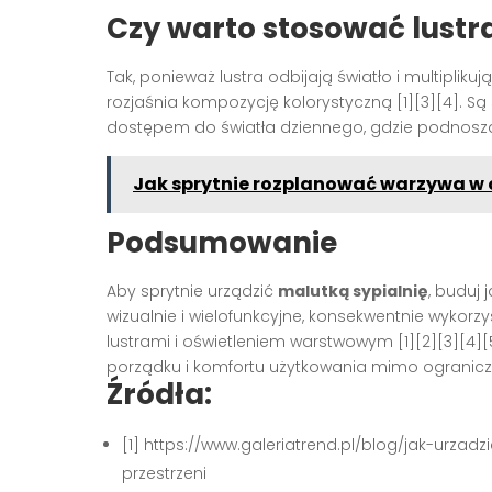
Czy warto stosować lustra
Tak, ponieważ lustra odbijają światło i multiplik
rozjaśnia kompozycję kolorystyczną [1][3][4]. 
dostępem do światła dziennego, gdzie podnoszą l
Jak sprytnie rozplanować warzywa w 
Podsumowanie
Aby sprytnie urządzić
malutką sypialnię
, buduj 
wizualnie i wielofunkcyjne, konsekwentnie wykorzy
lustrami i oświetleniem warstwowym [1][2][3][4][5
porządku i komfortu użytkowania mimo ogranicz
Źródła:
[1] https://www.galeriatrend.pl/blog/jak-urzad
przestrzeni