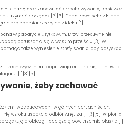
ualnie formę oraz zapewniać przechowywanie, ponieważ
ala utrzymać porządek [2][5]. Dodatkowe schowki pod
granicza nadmiar rzeczy na widoku [1].
ędna w gabarycie użytkowym. Drzwi przesuwne nie
obodę poruszania się w wąskim przejściu [3]. W
pomaga także wyniesienie strefy spania, aby odzyskać
ne z przechowywaniem poprawiają ergonomię, ponieważ
łaganu [1][3][5].
ywanie, żeby zachować
 łóżkiem, w zabudowach i w górnych partiach ścian,
inię wzroku uspokaja odbiór wnętrza [1][3][5]. W pionie
 porządkują drobiazgi i odciążają powierzchnie płaskie [1]