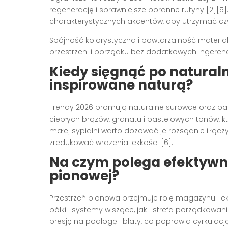
regenerację i sprawniejsze poranne rutyny [2][5]
charakterystycznych akcentów, aby utrzymać czyteln
Spójność kolorystyczna i powtarzalność materia
przestrzeni i porządku bez dodatkowych ingerencji
Kiedy sięgnąć po natural
inspirowane naturą?
Trendy 2026 promują naturalne surowce oraz palet
ciepłych brązów, granatu i pastelowych tonów, kt
małej sypialni warto dozować je rozsądnie i łącz
zredukować wrażenia lekkości [6].
Na czym polega efektywne
pionowej?
Przestrzeń pionowa przejmuje rolę magazynu i ek
półki i systemy wiszące, jak i strefa porządkowan
presję na podłogę i blaty, co poprawia cyrkulacj