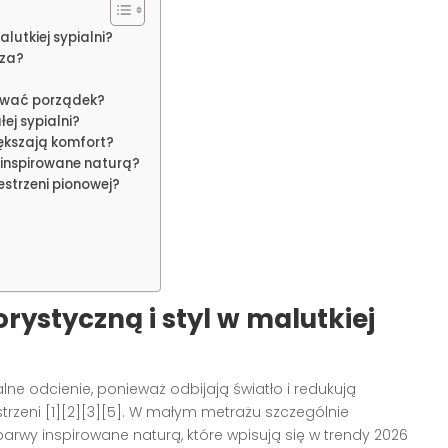
lutkiej sypialni?
rza?
ować porządek?
j sypialni?
ększają komfort?
 inspirowane naturą?
strzeni pionowej?
ystyczną i styl w malutkiej
alne odcienie, ponieważ odbijają światło i redukują
strzeni [1][2][3][5]. W małym metrażu szczególnie
i barwy inspirowane naturą, które wpisują się w trendy 2026