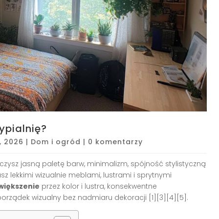
ypialnię?
, 2026
|
Dom i ogród
|
0 komentarzy
czysz jasną paletę barw, minimalizm, spójność stylistyczną
z lekkimi wizualnie meblami, lustrami i sprytnymi
większenie
przez kolor i lustra, konsekwentne
orządek wizualny bez nadmiaru dekoracji [1][3][4][5].