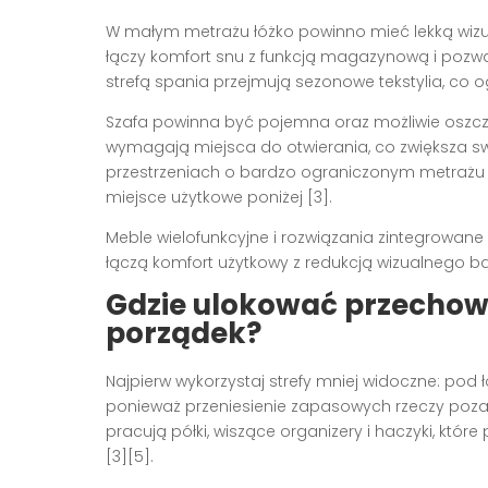
W małym metrażu łóżko powinno mieć lekką wiz
łączy komfort snu z funkcją magazynową i pozw
strefą spania przejmują sezonowe tekstylia, co o
Szafa powinna być pojemna oraz możliwie oszcz
wymagają miejsca do otwierania, co zwiększa sw
przestrzeniach o bardzo ograniczonym metrażu 
miejsce użytkowe poniżej [3].
Meble wielofunkcyjne i rozwiązania zintegrowa
łączą komfort użytkowy z redukcją wizualnego ba
Gdzie ulokować przechow
porządek?
Najpierw wykorzystaj strefy mniej widoczne: pod
ponieważ przeniesienie zapasowych rzeczy poza l
pracują półki, wiszące organizery i haczyki, które
[3][5].