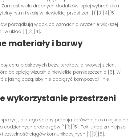
. Zamiast wielu drobnych dodatków lepiej wybrać kilka
y rytm i skalę w niewielkiej przestrzeni [1][3][4][5].
łów porządkują widok, co wzmacnia wrażenie większej
 w układ [1][3][4].
ne materiały i barwy
ę ecru, piaskowych beży, terakoty, oliwkowej zieleni,
óre ocieplają wizualnie niewielkie pomieszczenia [6]. W
yć z jasną bazą, aby nie obciążyć kompozycji i nie
 wykorzystanie przestrzeni
spozycji, dlatego ściany pracują zarówno jako miejsce na
ia codziennych drobiazgów [1][3][5]. Taki układ zmniejsza
ę i czytelność ciągów komunikacyjnych [1][3][5].