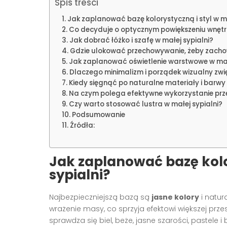
Spis treści
Jak zaplanować bazę kolorystyczną i styl w ma
Co decyduje o optycznym powiększeniu wnęt
Jak dobrać łóżko i szafę w małej sypialni?
Gdzie ulokować przechowywanie, żeby zach
Jak zaplanować oświetlenie warstwowe w małe
Dlaczego minimalizm i porządek wizualny zwi
Kiedy sięgnąć po naturalne materiały i barwy
Na czym polega efektywne wykorzystanie prze
Czy warto stosować lustra w małej sypialni?
Podsumowanie
Źródła:
Jak zaplanować bazę kolor
sypialni?
Najbezpieczniejszą bazą są
jasne kolory
i natur
wrażenie masy, co sprzyja efektowi większej prze
sprawdza się biel, beże, jasne szarości, pastele 