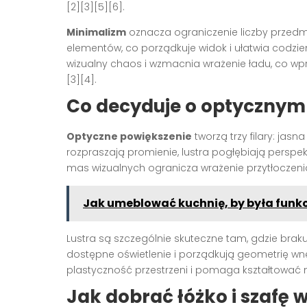
[2][3][5][6].
Minimalizm
oznacza ograniczenie liczby przedm
elementów, co porządkuje widok i ułatwia codzie
wizualny chaos i wzmacnia wrażenie ładu, co wp
[3][4].
Co decyduje o optycznym
Optyczne powiększenie
tworzą trzy filary: jasn
rozpraszają promienie, lustra pogłębiają perspekt
mas wizualnych ogranicza wrażenie przytłoczenia 
Jak umeblować kuchnię, by była funkc
Lustra są szczególnie skuteczne tam, gdzie braku
dostępne oświetlenie i porządkują geometrię wnęt
plastyczność przestrzeni i pomaga kształtować 
Jak dobrać łóżko i szafę w