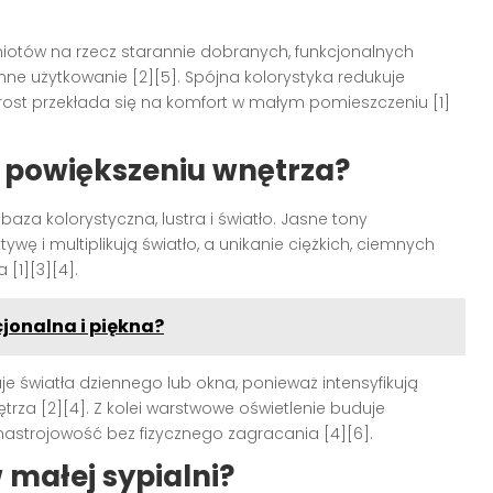
iotów na rzecz starannie dobranych, funkcjonalnych
nne użytkowanie [2][5]. Spójna kolorystyka redukuje
rost przekłada się na komfort w małym pomieszczeniu [1]
 powiększeniu wnętrza?
a baza kolorystyczna, lustra i światło. Jasne tony
ywę i multiplikują światło, a unikanie ciężkich, ciemnych
[1][3][4].
jonalna i piękna?
je światła dziennego lub okna, ponieważ intensyfikują
rza [2][4]. Z kolei warstwowe oświetlenie buduje
nastrojowość bez fizycznego zagracania [4][6].
 małej sypialni?