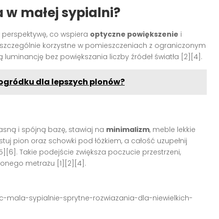
 w małej sypialni?
ują perspektywę, co wspiera
optyczne powiększenie
i
Są szczególnie korzystne w pomieszczeniach z ograniczonym
uminancję bez powiększania liczby źródeł światła [2][4].
ogródku dla lepszych plonów?
jasną i spójną bazę, stawiaj na
minimalizm
, meble lekkie
stuj pion oraz schowki pod łóżkiem, a całość uzupełnij
][6]. Takie podejście zwiększa poczucie przestrzeni,
onego metrażu [1][2][4].
zic-mala-sypialnie-sprytne-rozwiazania-dla-niewielkich-