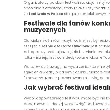
Organizatorzy polskich festiwali stawiają nie tyl
spotkania z artystami, strefy relaksu czy foodtruc
że
festiwale w Polsce
stają się kompleksowymi w
Festiwale dla fanów kon
muzycznych
Dla wielu miłośników muzyki ważne jest, by festi
szczęście,
letnia oferta festiwalowa
jest na tyl
od tego, czy preferujesz ciężkie brzmienia metalu
folku – istnieją festiwale dedykowane właśnie Tob
Warto zwrócić uwagę na wydarzenia, które nie ty
zgłębienia wiedzy o danym gatunku. Niektóre fes
filmowe związane z prezentowaną muzyką, co poz
Jak wybrać festiwal ideal
Wybór odpowiedniego festiwalu może być nie lad
podejmowaniu decyzji warto wziąć pod uwagę ki
oczywiście podstawa, ale nie należy zapominać o 