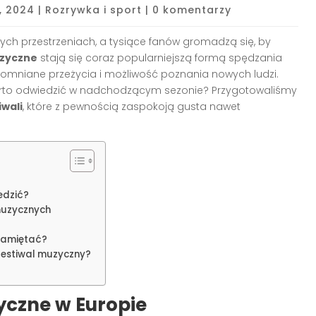
, 2024
|
Rozrywka i sport
|
0 komentarzy
ych przestrzeniach, a tysiące fanów gromadzą się, by
uzyczne
stają się coraz popularniejszą formą spędzania
ezapomniane przeżycia i możliwość poznania nowych ludzi.
arto odwiedzić w nadchodzącym sezonie? Przygotowaliśmy
iwali
, które z pewnością zaspokoją gusta nawet
edzić?
muzycznych
pamiętać?
estiwal muzyczny?
yczne w Europie