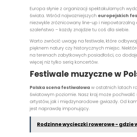
Europa słynie z organizacji spektakularnych wyd
świata. Wśród najważniejszych
europejskich fes
niezwykle zróżnicowany line-up i niepowtarzalną
szaleństwo – każdy znajdzie tu coś dla siebie.
Warto zwrócić uwagę na festiwale, które odbywaj
pięknem natury czy historycznych miejsc. Niektó
na terenach zabytkowych posiadłości, co dodaje
więcej niż tylko serią koncertów.
Festiwale muzyczne w Pol
Polska scena festiwalowa
w ostatnich latach ro
światowym poziomie. Nasz kraj może pochwalić 
artystów, jak i międzynarodowe gwiazdy. Od kame
jest naprawdę imponujący.
Rodzinne wycieczki rowerowe - gdzie 