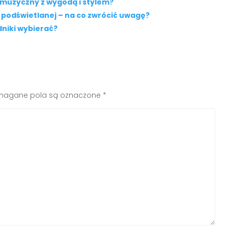
l muzyczny z wygodą i stylem?
podświetlanej – na co zwrócić uwagę?
dniki wybierać?
agane pola są oznaczone
*