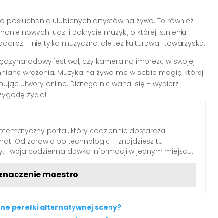
 do posłuchania ulubionych artystów na żywo. To również
nie nowych ludzi i odkrycie muzyki, o której istnieniu
odróż – nie tylko muzyczna, ale też kulturowa i towarzyska.
międzynarodowy festiwal, czy kameralną imprezę w swojej
mniane wrażenia. Muzyka na żywo ma w sobie magię, której
mując utwory online. Dlatego nie wahaj się – wybierz
rzygodę życia!
otematyczny portal, który codziennie dostarcza
emat. Od zdrowia po technologię – znajdziesz tu
dy. Twoja codzienna dawka informacji w jednym miejscu.
i znaczenie maestro
zne perełki alternatywnej sceny?