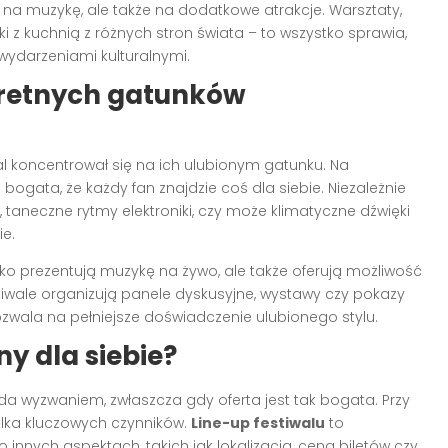
ko na muzykę, ale także na dodatkowe atrakcje. Warsztaty,
ki z kuchnią z różnych stron świata – to wszystko sprawia,
ydarzeniami kulturalnymi.
kretnych gatunków
wal koncentrował się na ich ulubionym gatunku. Na
e bogata, że każdy fan znajdzie coś dla siebie. Niezależnie
, taneczne rytmy elektroniki, czy może klimatyczne dźwięki
ie.
lko prezentują muzykę na żywo, ale także oferują możliwość
tiwale organizują panele dyskusyjne, wystawy czy pokazy
wala na pełniejsze doświadczenie ulubionego stylu.
ny dla siebie?
a wyzwaniem, zwłaszcza gdy oferta jest tak bogata. Przy
lka kluczowych czynników.
Line-up festiwalu
to
innych aspektach, takich jak lokalizacja, cena biletów czy