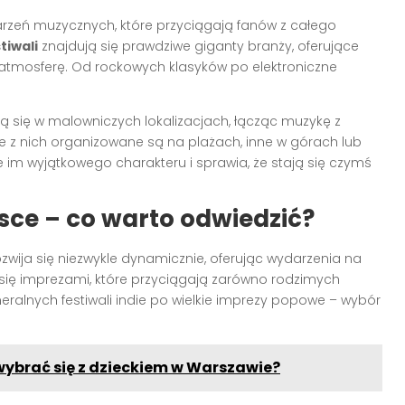
arzeń muzycznych, które przyciągają fanów z całego
tiwali
znajdują się prawdziwe giganty branży, oferujące
 atmosferę. Od rockowych klasyków po elektroniczne
ą się w malowniczych lokalizacjach, łącząc muzykę z
re z nich organizowane są na plażach, inne w górach lub
 im wyjątkowego charakteru i sprawia, że stają się czymś
sce – co warto odwiedzić?
zwija się niezwykle dynamicznie, oferując wydarzenia na
się imprezami, które przyciągają zarówno rodzimych
ralnych festiwali indie po wielkie imprezy popowe – wybór
wybrać się z dzieckiem w Warszawie?