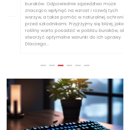
buraków. Odpowiednie sąsiedztwo może
znacząco wpłynąć na wzrost i rozwój tych
warzyw, a także pomóc w naturalnej ochronie
przed szkodnikami. Przyjrzyjmy się bliżej, jakie
rośliny warto posadzić w pobliżu buraków, aby
stworzyć optymalne warunki do ich uprawy.
Dlaczego...