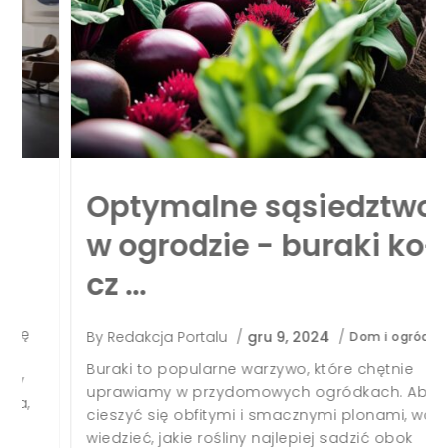
Optymalne sąsiedztwo
w ogrodzie - buraki koło
cz …
By
Redakcja Portalu
/
gru 9, 2024
/
Dom i ogród
Buraki to popularne warzywo, które chętnie
uprawiamy w przydomowych ogródkach. Aby
cieszyć się obfitymi i smacznymi plonami, warto
wiedzieć, jakie rośliny najlepiej sadzić obok