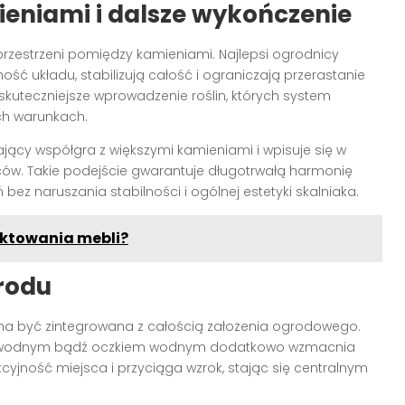
eniami i dalsze wykończenie
rzestrzeni pomiędzy kamieniami. Najlepsi ogrodnicy
ność układu, stabilizują całość i ograniczają przerastanie
kuteczniejsze wprowadzenie roślin, których system
ich warunkach.
jący współgra z większymi kamieniami i wpisuje się w
ów. Takie podejście gwarantuje długotrwałą harmonię
ez naruszania stabilności i ogólnej estetyki skalniaka.
ektowania mebli?
rodu
na być zintegrowana z całością założenia ogrodowego.
iem wodnym bądź oczkiem wodnym dodatkowo wzmacnia
kcyjność miejsca i przyciąga wzrok, stając się centralnym