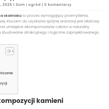
, 2025
|
Dom i ogród
|
0 komentarzy
a skalniaku
to proces wymagający przemyślenia,
ej. Kluczem do uzyskania spójnej aranżacji jest właściwy
oraz umiejętne wkomponowanie całości w naturalny
 zbudowanie atrakcyjnego i logicznie zaprojektowanego
ończenie
ycji
kompozycji kamieni