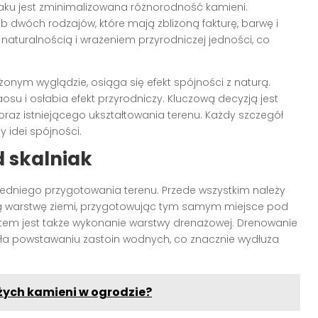
aku jest zminimalizowana różnorodność kamieni.
ub dwóch rodzajów, które mają zbliżoną fakturę, barwę i
aturalnością i wrażeniem przyrodniczej jedności, co
żonym wyglądzie, osiąga się efekt spójności z naturą.
u i osłabia efekt przyrodniczy. Kluczową decyzją jest
raz istniejącego ukształtowania terenu. Każdy szczegół
 idei spójności.
 skalniak
niego przygotowania terenu. Przede wszystkim należy
nią warstwę ziemi, przygotowując tym samym miejsce pod
em jest także wykonanie warstwy drenażowej. Drenowanie
iała powstawaniu zastoin wodnych, co znacznie wydłuża
żych kamieni w ogrodzie?