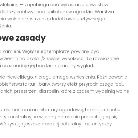
łókninę — zapobiega ona wyrastaniu chwastów i
 dłuższy zachwyt nad unikatem w ogrodzie. Warstwa
nia wolne przestrzenie, dodatkowo usztywniając
żenia.
zowe zasady
ia kamieni. Większe egzemplarze powinny być
ziemię na około 1/3 swojej wysokości. To rozwiązanie
 oraz nadaje jej bardziej naturalny wygląd.
a niewielkiego, nieregularnego wzniesienia. Różnicowanie
eństwa faktur i barw, tworzy efekt przyrodniczego ładu.
ich przestrzeni dla roślin, które z czasem wypełnią wolne
z elementami architektury ogrodowej, takimi jak suche
nty konstrukcyjne w jedną naturalnie prezentującą się
ść zyskuje jeszcze bardziej naturalny i autentyczny