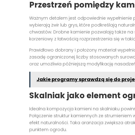
Przestrzeń pomiędzy kami
Ważnym detalem jest odpowiednie wypełnienie p
wybierają żwir lub grys, które podkreślają natural
chwastów. Drobne kamienie pozwalają także na s
korzeniowy z łatwością rozprzestrzenia się w tak
Prawidłowo dobrany i położony materiał wypełnia
zasadę ograniczonej liczby stosowanych surowc
oraz umożliwia późniejszą modyfikację nasadzeń b
Jakie programy sprawdzą się do proj
Skalniak jako element og
Idealna kompozycja kamieni na skalniaku powin
Połączenie struktur kamiennych ze strumien
efekt naturalności. Taka aranżacja zwiększa atra
punktem ogrodu.