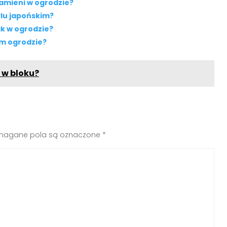
amieni w ogrodzie?
ylu japońskim?
ak w ogrodzie?
im ogrodzie?
 w bloku?
agane pola są oznaczone
*