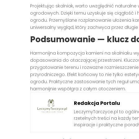
Projektując skalniak, warto uwzględnić naturaln
ogrodowych. Dzięki temu uzyskuje się ciągłość 
ogrodu. Przemyślane rozplanowanie ułożenia kam
uniwersalny wygląd, który zachwyca przez długie 
Podsumowanie — klucz do
Harmonijna kompozycja kamieni na skalniaku wyn
dopasowania do otaczającej przestrzeni. Kluczo
przygotowanie terenu i rozważne rozmieszczeni
przyrodniczego. Efekt końcowy to nie tylko estet
ogrodu. Praktyczne zastosowanie tych reguł umoż
harmonijnie współgra z całym otoczeniem.
Redakcja Portalu
LeczymyTarczyce.pl to ogóln
rzetelnych treści na każdy t
inspiracje i praktyczne pora