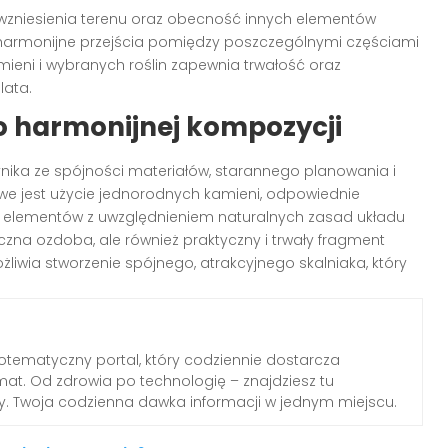
e wzniesienia terenu oraz obecność innych elementów
i harmonijne przejścia pomiędzy poszczególnymi częściami
ieni i wybranych roślin zapewnia trwałość oraz
lata.
 harmonijnej kompozycji
ika ze spójności materiałów, starannego planowania i
we jest użycie jednorodnych kamieni, odpowiednie
e elementów z uwzględnieniem naturalnych zasad układu
yczna ozdoba, ale również praktyczny i trwały fragment
liwia stworzenie spójnego, atrakcyjnego skalniaka, który
otematyczny portal, który codziennie dostarcza
emat. Od zdrowia po technologię – znajdziesz tu
dy. Twoja codzienna dawka informacji w jednym miejscu.