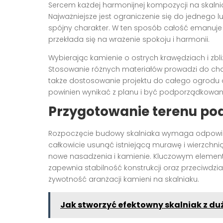
Sercem każdej harmonijnej kompozycji na skalni
Najważniejsze jest ograniczenie się do jednego l
spójny charakter. W ten sposób całość emanuje n
przekłada się na wrażenie spokoju i harmonii.
Wybierając kamienie o ostrych krawędziach i zbli
Stosowanie różnych materiałów prowadzi do chaos
także dostosowanie projektu do całego ogrodu o
powinien wynikać z planu i być podporządkowany
Przygotowanie terenu pod
Rozpoczęcie budowy skalniaka wymaga odpowied
całkowicie usunąć istniejącą murawę i wierzch
nowe nasadzenia i kamienie. Kluczowym element
zapewnia stabilność konstrukcji oraz przeciwdz
żywotność aranżacji kamieni na skalniaku.
Jak stworzyć efektowny skalniak z du