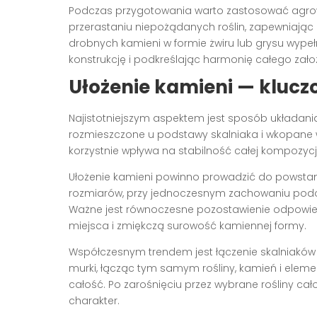
Podczas przygotowania warto zastosować agrow
przerastaniu niepożądanych roślin, zapewniając
drobnych kamieni w formie żwiru lub grysu wypeł
konstrukcję i podkreślając harmonię całego zało
Ułożenie kamieni — kluc
Najistotniejszym aspektem jest sposób układan
rozmieszczone u podstawy skalniaka i wkopane w 
korzystnie wpływa na stabilność całej kompozycji
Ułożenie kamieni powinno prowadzić do powstani
rozmiarów, przy jednoczesnym zachowaniu podobi
Ważne jest równoczesne pozostawienie odpowiedn
miejsca i zmiękczą surowość kamiennej formy.
Współczesnym trendem jest łączenie skalniaków 
murki, łącząc tym samym rośliny, kamień i eleme
całość. Po zarośnięciu przez wybrane rośliny cało
charakter.