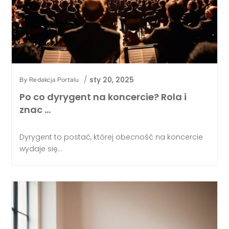
/
sty 20, 2025
By
Redakcja Portalu
Po co dyrygent na koncercie? Rola i
znac …
Dyrygent to postać, której obecność na koncercie
wydaje się...