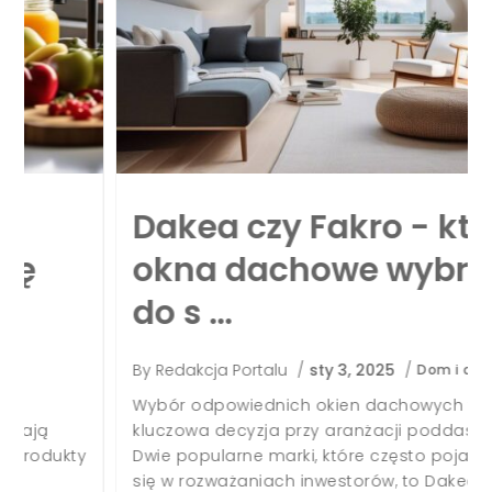
Dakea czy Fakro - które
okna dachowe wybrać
do s …
By
Redakcja Portalu
/
sty 3, 2025
/
Dom i ogród
Wybór odpowiednich okien dachowych to
kluczowa decyzja przy aranżacji poddasza.
Dwie popularne marki, które często pojawiają
się w rozważaniach inwestorów, to Dakea i