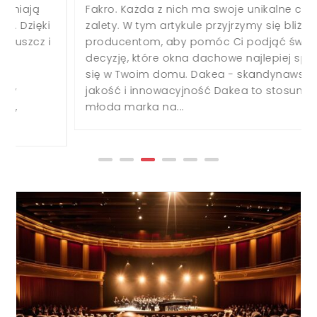
Fakro. Każda z nich ma swoje unikalne cechy i
zalety. W tym artykule przyjrzymy się bliżej obu
producentom, aby pomóc Ci podjąć świadomą
decyzję, które okna dachowe najlepiej sprawdzą
się w Twoim domu. Dakea - skandynawska
jakość i innowacyjność Dakea to stosunkowo
młoda marka na...