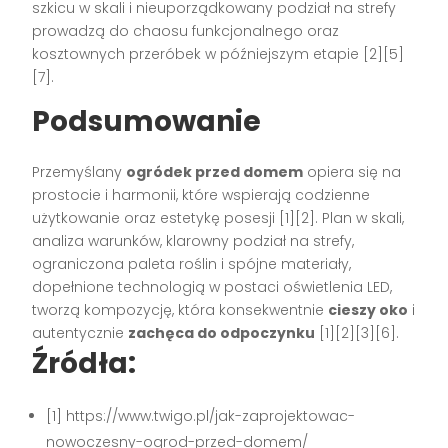
szkicu w skali i nieuporządkowany podział na strefy
prowadzą do chaosu funkcjonalnego oraz
kosztownych przeróbek w późniejszym etapie [2][5]
[7].
Podsumowanie
Przemyślany
ogródek przed domem
opiera się na
prostocie i harmonii, które wspierają codzienne
użytkowanie oraz estetykę posesji [1][2]. Plan w skali,
analiza warunków, klarowny podział na strefy,
ograniczona paleta roślin i spójne materiały,
dopełnione technologią w postaci oświetlenia LED,
tworzą kompozycję, która konsekwentnie
cieszy oko
i
autentycznie
zachęca do odpoczynku
[1][2][3][6].
Źródła:
[1] https://www.twigo.pl/jak-zaprojektowac-
nowoczesny-ogrod-przed-domem/