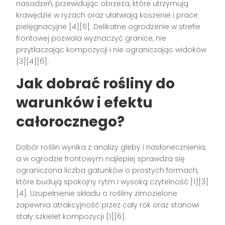
nasadzeń, przewidując obrzeża, które utrzymują
krawędzie w ryzach oraz ułatwiają koszenie i prace
pielęgnacyjne [4][6]. Delikatne ogrodzenie w strefie
frontowej pozwala wyznaczyć granice, nie
przytłaczając kompozycji i nie ograniczając widoków
[3][4][6].
Jak dobrać rośliny do
warunków i efektu
całorocznego?
Dobór roślin wynika z analizy gleby i nasłonecznienia,
a w ogrodzie frontowym najlepiej sprawdza się
ograniczona liczba gatunków o prostych formach,
które budują spokojny rytm i wysoką czytelność [1][3]
[4]. Uzupełnienie składu o rośliny zimozielone
zapewnia atrakcyjność przez cały rok oraz stanowi
stały szkielet kompozycji [1][6].