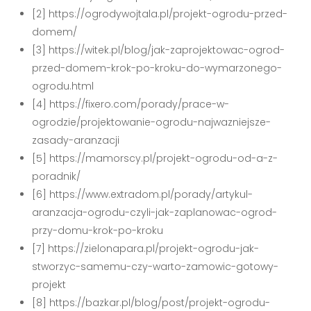
[2] https://ogrodywojtala.pl/projekt-ogrodu-przed-
domem/
[3] https://witek.pl/blog/jak-zaprojektowac-ogrod-
przed-domem-krok-po-kroku-do-wymarzonego-
ogrodu.html
[4] https://fixero.com/porady/prace-w-
ogrodzie/projektowanie-ogrodu-najwazniejsze-
zasady-aranzacji
[5] https://mamorscy.pl/projekt-ogrodu-od-a-z-
poradnik/
[6] https://www.extradom.pl/porady/artykul-
aranzacja-ogrodu-czyli-jak-zaplanowac-ogrod-
przy-domu-krok-po-kroku
[7] https://zielonapara.pl/projekt-ogrodu-jak-
stworzyc-samemu-czy-warto-zamowic-gotowy-
projekt
[8] https://bazkar.pl/blog/post/projekt-ogrodu-