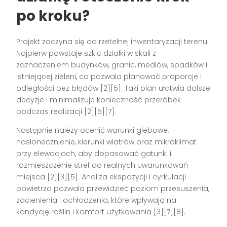
po kroku?
Projekt zaczyna się od rzetelnej inwentaryzacji terenu.
Najpierw powstaje szkic działki w skali z
zaznaczeniem budynków, granic, mediów, spadków i
istniejącej zieleni, co pozwala planować proporcje i
odległości bez błędów [2][5]. Taki plan ułatwia dalsze
decyzje i minimalizuje konieczność przeróbek
podczas realizacji [2][5][7].
Następnie należy ocenić warunki glebowe,
nasłonecznienie, kierunki wiatrów oraz mikroklimat
przy elewacjach, aby dopasować gatunki i
rozmieszczenie stref do realnych uwarunkowań
miejsca [2][3][5]. Analiza ekspozycji i cyrkulacji
powietrza pozwala przewidzieć poziom przesuszenia,
zacienienia i ochłodzenia, które wpływają na
kondycję roślin i komfort użytkowania [3][7][8].