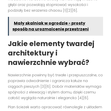
głębi oraz pozwalają stopniować wysokości i
podziały bez wrażenia chaosu [1][2][6].
Mały skalniak w ogrodzie - prosty
sposób na urozmaicenie przestrzeni
Jakie elementy twardej
architektury i
nawierzchnie wybrać?
Nawierzchnie powinny być trwałe i przepuszczalne, co
poprawia odwodnienie i ogranicza kałuże na
ciągach pieszych [3][6]. Dobór materiałów wymaga
spójności z elewacją i stylem domu, dzięki czemu
całość wygląda naturalnie i elegancko [4][6].
Plan ścieżek warto opracować równolegle z układem