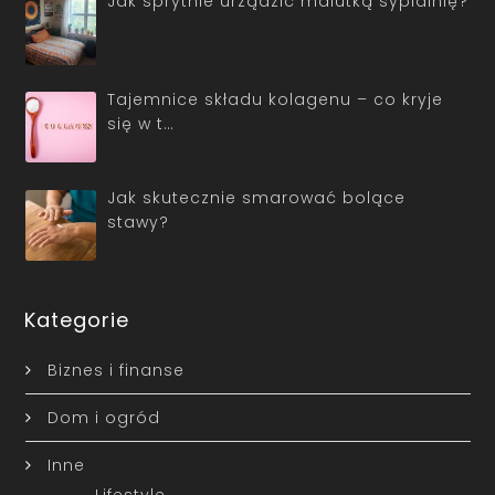
Jak sprytnie urządzić malutką sypialnię?
Tajemnice składu kolagenu – co kryje
się w t…
Jak skutecznie smarować bolące
stawy?
Kategorie
Biznes i finanse
Dom i ogród
Inne