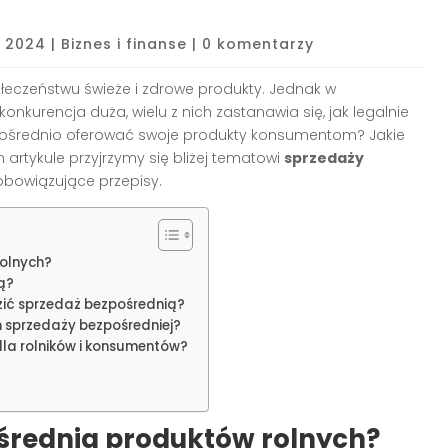
, 2024
|
Biznes i finanse
|
0 komentarzy
łeczeństwu świeże i zdrowe produkty. Jednak w
konkurencja duża, wielu z nich zastanawia się, jak legalnie
pośrednio oferować swoje produkty konsumentom? Jakie
 artykule przyjrzymy się bliżej tematowi
sprzedaży
bowiązujące przepisy.
rolnych?
ą?
dzić sprzedaż bezpośrednią?
sprzedaży bezpośredniej?
 dla rolników i konsumentów?
średnia produktów rolnych?