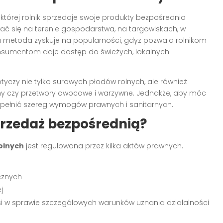
 której rolnik sprzedaje swoje produkty bezpośrednio
 się na terenie gospodarstwa, na targowiskach, w
Ta metoda zyskuje na popularności, gdyż pozwala rolnikom
onsumentom daje dostęp do świeżych, lokalnych
tyczy nie tylko surowych płodów rolnych, ale również
liny czy przetwory owocowe i warzywne. Jednakże, aby móc
i spełnić szereg wymogów prawnych i sanitarnych.
sprzedaż bezpośrednią?
olnych
jest regulowana przez kilka aktów prawnych.
cznych
j
Wsi w sprawie szczegółowych warunków uznania działalności