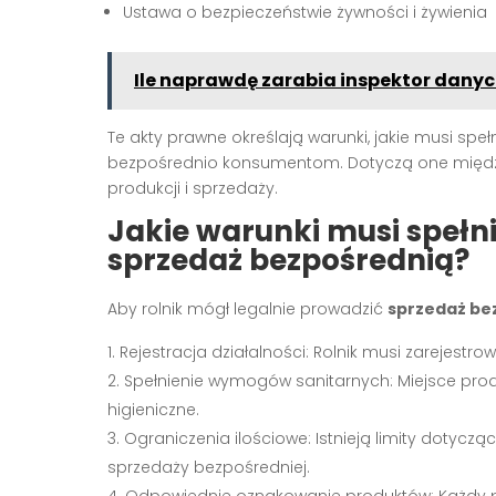
Ustawa o bezpieczeństwie żywności i żywienia
Ile naprawdę zarabia inspektor dany
Te akty prawne określają warunki, jakie musi spe
bezpośrednio konsumentom. Dotyczą one między 
produkcji i sprzedaży.
Jakie warunki musi spełni
sprzedaż bezpośrednią?
Aby rolnik mógł legalnie prowadzić
sprzedaż be
Rejestracja działalności: Rolnik musi zarejest
Spełnienie wymogów sanitarnych: Miejsce prod
higieniczne.
Ograniczenia ilościowe: Istnieją limity dotyc
sprzedaży bezpośredniej.
Odpowiednie oznakowanie produktów: Każdy p