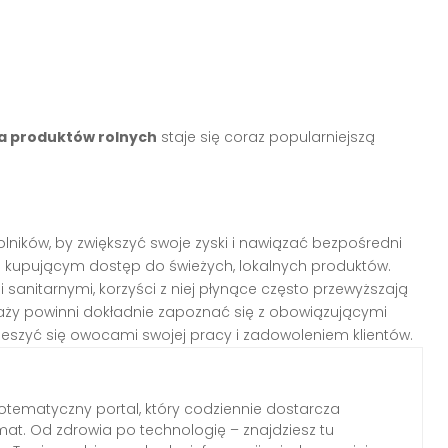
a produktów rolnych
staje się coraz popularniejszą
olników, by zwiększyć swoje zyski i nawiązać bezpośredni
 kupującym dostęp do świeżych, lokalnych produktów.
anitarnymi, korzyści z niej płynące często przewyższają
daży powinni dokładnie zapoznać się z obowiązującymi
ieszyć się owocami swojej pracy i zadowoleniem klientów.
otematyczny portal, który codziennie dostarcza
emat. Od zdrowia po technologię – znajdziesz tu