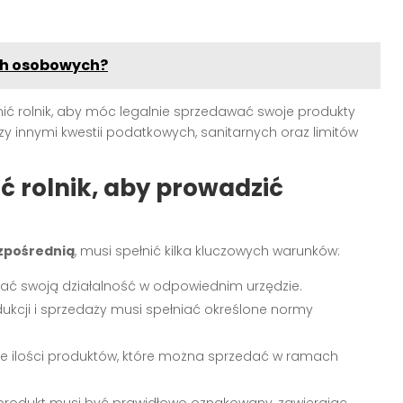
ch osobowych?
łnić rolnik, aby móc legalnie sprzedawać swoje produkty
innymi kwestii podatkowych, sanitarnych oraz limitów
ć rolnik, aby prowadzić
zpośrednią
, musi spełnić kilka kluczowych warunków:
rować swoją działalność w odpowiednim urzędzie.
ukcji i sprzedaży musi spełniać określone normy
zące ilości produktów, które można sprzedać w ramach
rodukt musi być prawidłowo oznakowany, zawierając