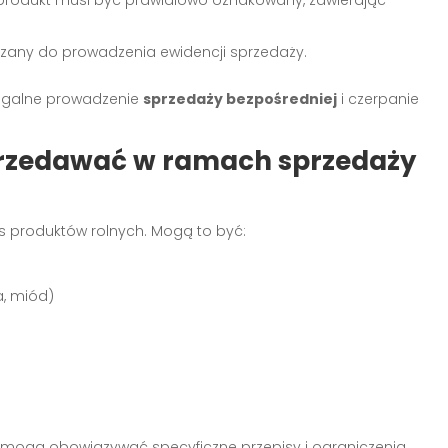
ązany do prowadzenia ewidencji sprzedaży.
legalne prowadzenie
sprzedaży bezpośredniej
i czerpanie
przedawać w ramach sprzedaży
s produktów rolnych. Mogą to być:
a, miód)
 mogą obowiązywać specyficzne przepisy i ograniczenia.