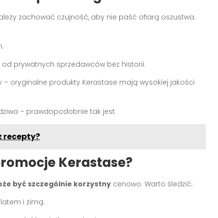
należy zachować czujność, aby nie paść ofiarą oszustwa.
m.
 od prywatnych sprzedawców bez historii.
 – oryginalne produkty Kerastase mają wysokiej jakości
wdziwa – prawdopodobnie tak jest.
z recepty?
promocje Kerastase?
że być szczególnie korzystny
cenowo. Warto śledzić:
atem i zimą.