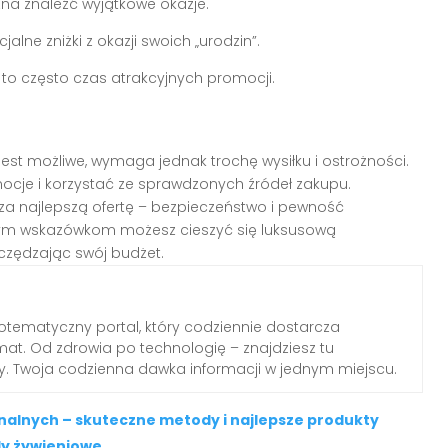
żna znaleźć wyjątkowe okazje.
alne zniżki z okazji swoich „urodzin”.
 to często czas atrakcyjnych promocji.
jest możliwe, wymaga jednak trochę wysiłku i ostrożności.
ocje i korzystać ze sprawdzonych źródeł zakupu.
za najlepszą ofertę – bezpieczeństwo i pewność
i tym wskazówkom możesz cieszyć się luksusową
czędzając swój budżet.
otematyczny portal, który codziennie dostarcza
emat. Od zdrowia po technologię – znajdziesz tu
dy. Twoja codzienna dawka informacji w jednym miejscu.
nalnych – skuteczne metody i najlepsze produkty
dy żywieniowe