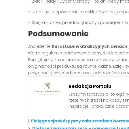
– Black Friday i Cyber Monday – to dni, kiedy mo
– Urodziny sklepów – wiele e-sklepów oferuje specj
– Święta – okres przedświąteczny i poświąteczny
Podsumowanie
Znalezienie
Kerastase w atrakcyjnych cenach
Warto regularnie porównywać ceny, śledzić prom
Pamiętajmy, że najniższa cena nie zawsze oznac
oryginalności produktu są równie ważne. Dzięk
pielęgnacją włosów Kerastase, jednocześnie osz
Redakcja Portalu
LeczymyTarczyce.pl to ogóln
rzetelnych treści na każdy t
inspiracje i praktyczne pora
Pielęgnacja skóry przy zaburzeniach hormo
Dieta przyjazna tarczycy – najnowsze tren