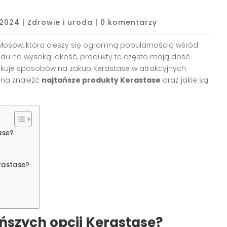
, 2024
|
Zdrowie i uroda
|
0 komentarzy
łosów, która cieszy się ogromną popularnością wśród
ędu na wysoką jakość, produkty te często mają dość
ukuje sposobów na zakup Kerastase w atrakcyjnych
żna znaleźć
najtańsze produkty Kerastase
oraz jakie są
ase?
rastase?
?
ńszych opcji Kerastase?