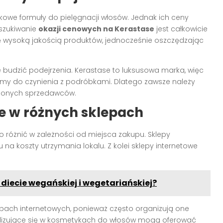
kowe formuły do pielęgnacji włosów. Jednak ich ceny
szukiwanie
okazji cenowych na Kerastase
jest całkowicie
ę wysoką jakością produktów, jednocześnie oszczędzając
 budzić podejrzenia. Kerastase to luksusowa marka, więc
my do czynienia z podróbkami. Dlatego zawsze należy
dzonych sprzedawców.
e w różnych sklepach
różnić w zależności od miejsca zakupu. Sklepy
na koszty utrzymania lokalu. Z kolei sklepy internetowe
diecie wegańskiej i wegetariańskiej?
pach internetowych, ponieważ często organizują one
jalizujące się w kosmetykach do włosów mogą oferować