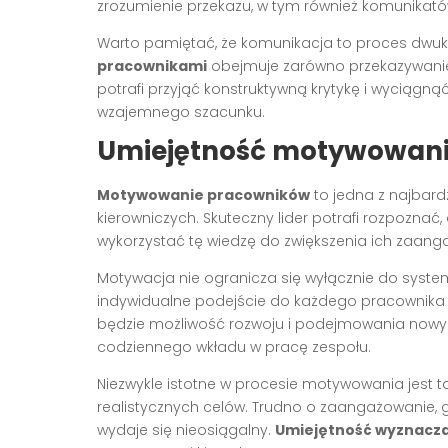
zrozumienie przekazu, w tym również komunikató
Warto pamiętać, że komunikacja to proces dwuk
pracownikami
obejmuje zarówno przekazywanie inf
potrafi przyjąć konstruktywną krytykę i wyciągnąć
wzajemnego szacunku.
Umiejętność motywowania
Motywowanie pracowników
to jedna z najbar
kierowniczych. Skuteczny lider potrafi rozpozna
wykorzystać tę wiedzę do zwiększenia ich zaang
Motywacja nie ogranicza się wyłącznie do syste
indywidualne podejście do każdego pracownika p
będzie możliwość rozwoju i podejmowania nowych
codziennego wkładu w pracę zespołu.
Niezwykle istotne w procesie motywowania jest t
realistycznych celów. Trudno o zaangażowanie, 
wydaje się nieosiągalny.
Umiejętność wyznacza