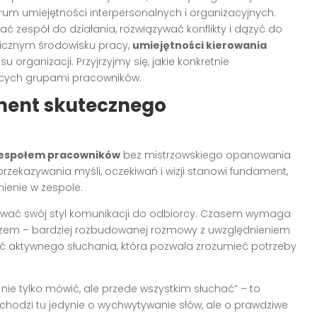
trum umiejętności interpersonalnych i organizacyjnych.
ać zespół do działania, rozwiązywać konflikty i dążyć do
micznym środowisku pracy,
umiejętności kierowania
organizacji. Przyjrzyjmy się, jakie konkretnie
ących grupami pracowników.
ment skutecznego
zespołem pracowników
bez mistrzowskiego opanowania
przekazywania myśli, oczekiwań i wizji stanowi fundament,
ienie w zespole.
sować swój styl komunikacji do odbiorcy. Czasem wymaga
azem – bardziej rozbudowanej rozmowy z uwzględnieniem
ość aktywnego słuchania, która pozwala zrozumieć potrzeby
ie tylko mówić, ale przede wszystkim słuchać” – to
hodzi tu jedynie o wychwytywanie słów, ale o prawdziwe