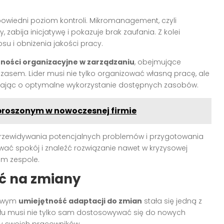
owiedni poziom kontroli. Mikromanagement, czyli
abija inicjatywę i pokazuje brak zaufania. Z kolei
u i obniżenia jakości pracy.
ności organizacyjne w zarządzaniu
, obejmujące
czasem. Lider musi nie tylko organizować własną pracę, ale
bając o optymalne wykorzystanie dostępnych zasobów.
roszonym w nowoczesnej firmie
przewidywania potencjalnych problemów i przygotowania
wać spokój i znaleźć rozwiązanie nawet w kryzysowej
im zespole.
ść na zmiany
sowym
umiejętność adaptacji do zmian
stała się jedną z
ołu musi nie tylko sam dostosowywać się do nowych
y swoich pracowników.