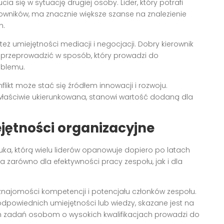
ia się w sytuację drugiej osoby. Lider, który potrafi
wników, ma znacznie większe szanse na znalezienie
n.
ż umiejętności mediacji i negocjacji. Dobry kierownik
je przeprowadzić w sposób, który prowadzi do
oblemu.
ikt może stać się źródłem innowacji i rozwoju.
 właściwie ukierunkowana, stanowi wartość dodaną dla
jętności organizacyjne
uka, którą wielu liderów opanowuje dopiero po latach
 zarówno dla efektywności pracy zespołu, jak i dla
ajomości kompetencji i potencjału członków zespołu.
 odpowiednich umiejętności lub wiedzy, skazane jest na
ych zadań osobom o wysokich kwalifikacjach prowadzi do