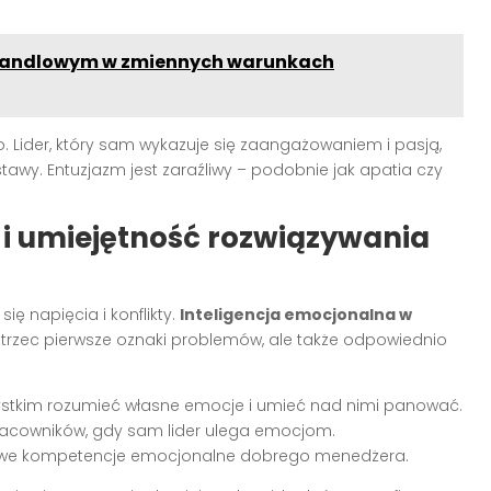
 handlowym w zmiennych warunkach
. Lider, który sam wykazuje się zaangażowaniem i pasją,
tawy. Entuzjazm jest zaraźliwy – podobnie jak apatia czy
 i umiejętność rozwiązywania
ę napięcia i konflikty.
Inteligencja emocjonalna w
strzec pierwsze oznaki problemów, ale także odpowiednio
stkim rozumieć własne emocje i umieć nad nimi panować.
racowników, gdy sam lider ulega emocjom.
we kompetencje emocjonalne dobrego menedżera.