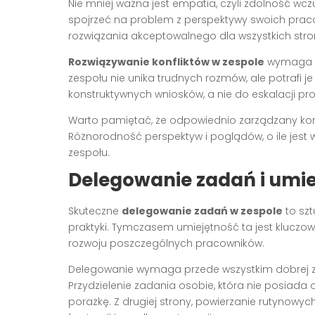
Nie mniej ważna jest empatia, czyli zdolność wczuc
spojrzeć na problem z perspektywy swoich praco
rozwiązania akceptowalnego dla wszystkich stro
Rozwiązywanie konfliktów w zespole
wymaga te
zespołu nie unika trudnych rozmów, ale potrafi 
konstruktywnych wniosków, a nie do eskalacji pr
Warto pamiętać, że odpowiednio zarządzany konfl
Różnorodność perspektyw i poglądów, o ile jest
zespołu.
Delegowanie zadań i umie
Skuteczne
delegowanie zadań w zespole
to szt
praktyki. Tymczasem umiejętność ta jest kluczowa
rozwoju poszczególnych pracowników.
Delegowanie wymaga przede wszystkim dobrej zn
Przydzielenie zadania osobie, która nie posiada
porażkę. Z drugiej strony, powierzanie rutynow