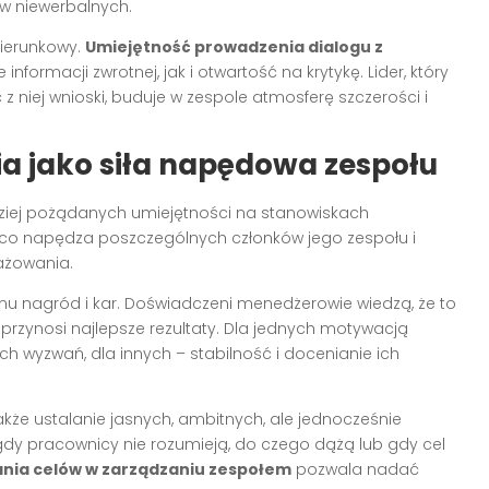
w niewerbalnych.
ierunkowy.
Umiejętność prowadzenia dialogu z
ormacji zwrotnej, jak i otwartość na krytykę. Lider, który
 z niej wnioski, buduje w zespole atmosferę szczerości i
 jako siła napędowa zespołu
dziej pożądanych umiejętności na stanowiskach
ć, co napędza poszczególnych członków jego zespołu i
ażowania.
mu nagród i kar. Doświadczeni menedżerowie wiedzą, że to
rzynosi najlepsze rezultaty. Dla jednych motywacją
 wyzwań, dla innych – stabilność i docenianie ich
akże ustalanie jasnych, ambitnych, ale jednocześnie
gdy pracownicy nie rozumieją, do czego dążą lub gdy cel
nia celów w zarządzaniu zespołem
pozwala nadać