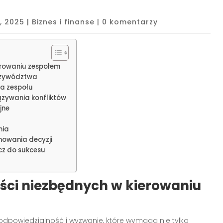
, 2025
|
Biznes i finanse
|
0 komentarzy
erowaniu zespołem
rzywództwa
a zespołu
ązywania konfliktów
jne
nia
mowania decyzji
cz do sukcesu
ści niezbędnych w kierowaniu
powiedzialność i wyzwanie, które wymaga nie tylko