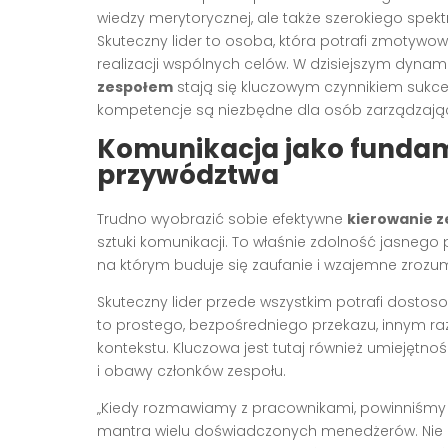
wiedzy merytorycznej, ale także szerokiego spek
Skuteczny lider to osoba, która potrafi zmotywow
realizacji wspólnych celów. W dzisiejszym dyna
zespołem
stają się kluczowym czynnikiem sukcesu 
kompetencje są niezbędne dla osób zarządzaj
Komunikacja jako funda
przywództwa
Trudno wyobrazić sobie efektywne
kierowanie 
sztuki komunikacji. To właśnie zdolność jasnego 
na którym buduje się zaufanie i wzajemne zrozum
Skuteczny lider przede wszystkim potrafi dosto
to prostego, bezpośredniego przekazu, innym r
kontekstu. Kluczowa jest tutaj również umiejętn
i obawy członków zespołu.
„Kiedy rozmawiamy z pracownikami, powinniśmy n
mantra wielu doświadczonych menedżerów. Nie c