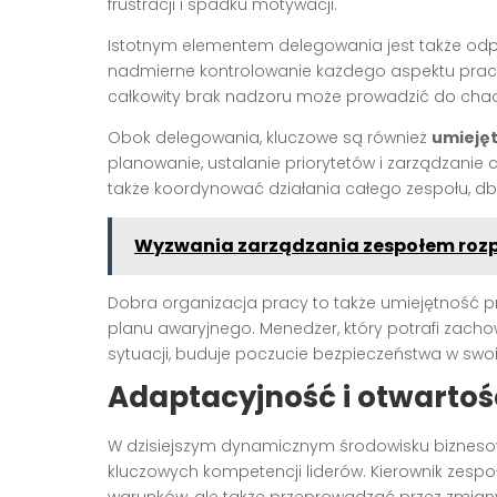
frustracji i spadku motywacji.
Istotnym elementem delegowania jest także odp
nadmierne kontrolowanie każdego aspektu pracy, z
całkowity brak nadzoru może prowadzić do chaos
Obok delegowania, kluczowe są również
umiejęt
planowanie, ustalanie priorytetów i zarządzanie 
także koordynować działania całego zespołu, d
Wyzwania zarządzania zespołem rozp
Dobra organizacja pracy to także umiejętność 
planu awaryjnego. Menedżer, który potrafi zacho
sytuacji, buduje poczucie bezpieczeństwa w swo
Adaptacyjność i otwarto
W dzisiejszym dynamicznym środowisku bizne
kluczowych kompetencji liderów. Kierownik zesp
warunków, ale także przeprowadzać przez zmian