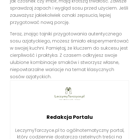
jak czosnek czy imbir, mają krótszą trwałość. Zawsze
sprawdzaj zapach i wygląd sosu przed użyciem. Jeśli
zauważysz jakiekolwiek oznaki zepsucia, lepiej
przygotować nową porcję.
Teraz, znając tajniki przygotowania autentycznego
sosu azjatyckiego, możesz śmiało eksperymentować
w swojej kuchni. Pamiętaj, że kluczem do sukcesu jest
cierpliwość i praktyka. Z czasem odkryjesz swoje
ulubione kombinacje smaków i stworzysz własne,
niepowtarzalne wariacje na temat klasycznych
sosów azjatyckich.
Redakcja Portalu
LeczymyTarczyce.pl to ogólnotematyczny portal,
który codziennie dostarcza rzetelnych treści na