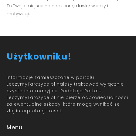
To Twoje miejsce na codzienną dawkę wiedzy i
motywacji.
Użytkowniku!
Informacje zamieszczone w portalu
LeczymyTarczyce.pl należy traktować wyłącznie
czysto informacyjnie. Redakcja Portalu
LeczymyTarczyce.pl nie bierze odpowiedzialności
za ewentualne szkody, które mogą wynikać ze
złej interpretacji treści.
Menu