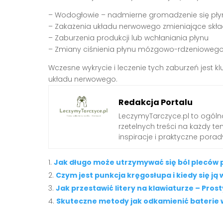
– Wodogłowie – nadmierne gromadzenie się p
– Zakażenia układu nerwowego zmieniające skł
– Zaburzenia produkcji lub wchłaniania płynu
– Zmiany ciśnienia płynu mózgowo-rdzenioweg
Wczesne wykrycie i leczenie tych zaburzeń jest
układu nerwowego.
Redakcja Portalu
LeczymyTarczyce.pl to ogóln
rzetelnych treści na każdy t
inspiracje i praktyczne pora
Jak długo może utrzymywać się ból pleców 
Czym jest punkcja kręgosłupa i kiedy się ją
Jak przestawić litery na klawiaturze – Pros
Skuteczne metody jak odkamienić baterie