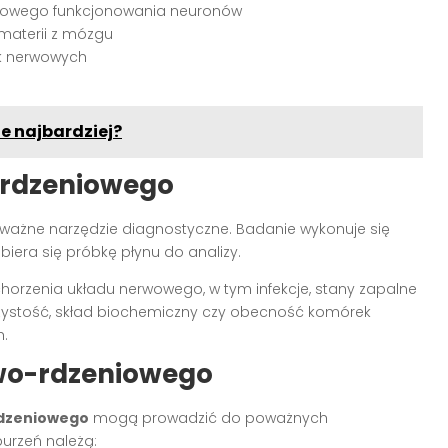
dłowego funkcjonowania neuronów
materii z mózgu
k nerwowych
e najbardziej?
rdzeniowego
ważne narzędzie diagnostyczne. Badanie wykonuje się
iera się próbkę płynu do analizy.
orzenia układu nerwowego, w tym infekcje, stany zapalne
jrzystość, skład biochemiczny czy obecność komórek
h.
wo-rdzeniowego
dzeniowego
mogą prowadzić do poważnych
urzeń należą: