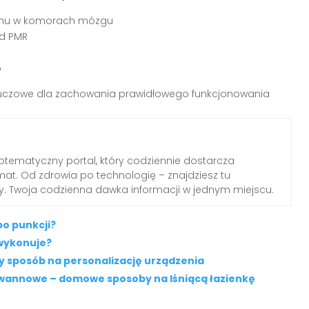
łynu w komorach mózgu
ad PMR
o
 kluczowe dla zachowania prawidłowego funkcjonowania
otematyczny portal, który codziennie dostarcza
emat. Od zdrowia po technologię – znajdziesz tu
dy. Twoja codzienna dawka informacji w jednym miejscu.
po punkcji?
 wykonuje?
ty sposób na personalizację urządzenia
 wannowe – domowe sposoby na lśniącą łazienkę