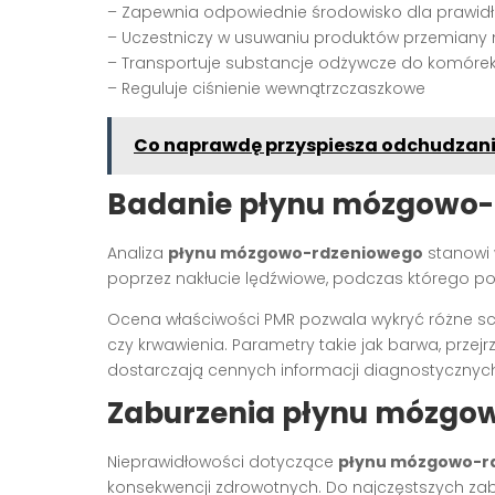
– Zapewnia odpowiednie środowisko dla prawi
– Uczestniczy w usuwaniu produktów przemiany 
– Transportuje substancje odżywcze do komóre
– Reguluje ciśnienie wewnątrzczaszkowe
Co naprawdę przyspiesza odchudzani
Badanie płynu mózgowo-
Analiza
płynu mózgowo-rdzeniowego
stanowi 
poprzez nakłucie lędźwiowe, podczas którego pob
Ocena właściwości PMR pozwala wykryć różne sch
czy krwawienia. Parametry takie jak barwa, prze
dostarczają cennych informacji diagnostycznyc
Zaburzenia płynu mózgo
Nieprawidłowości dotyczące
płynu mózgowo-r
konsekwencji zdrowotnych. Do najczęstszych zab