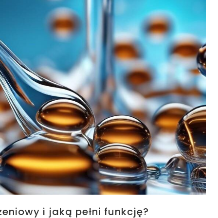
niowy i jaką pełni funkcję?