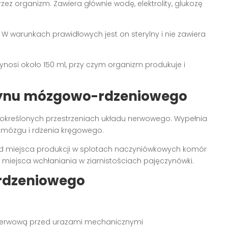
zez organizm. Zawiera głównie wodę, elektrolity, glukozę
. W warunkach prawidłowych jest on sterylny i nie zawiera
nosi około 150 ml, przy czym organizm produkuje i
łynu mózgowo-rdzeniowego
e określonych przestrzeniach układu nerwowego. Wypełnia
mózgu i rdzenia kręgowego.
 od miejsca produkcji w splotach naczyniówkowych komór
o miejsca wchłaniania w ziarnistościach pajęczynówki.
rdzeniowego
ę nerwową przed urazami mechanicznymi