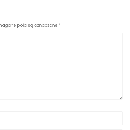
agane pola są oznaczone
*