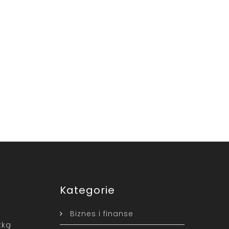
Kategorie
Biznes i finanse
tką