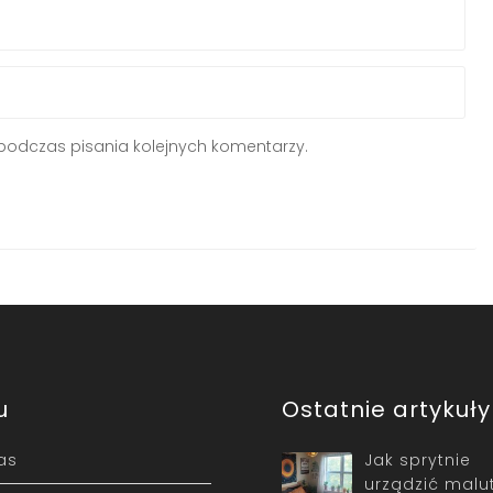
podczas pisania kolejnych komentarzy.
u
Ostatnie artykuły
as
Jak sprytnie
urządzić malu