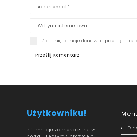
Zapamiętaj moje dane w tej przeglądarce 
Użytkowniku!
Men
O n
Informacje zamieszczone w
portalu LeczymyTarczyce.pl