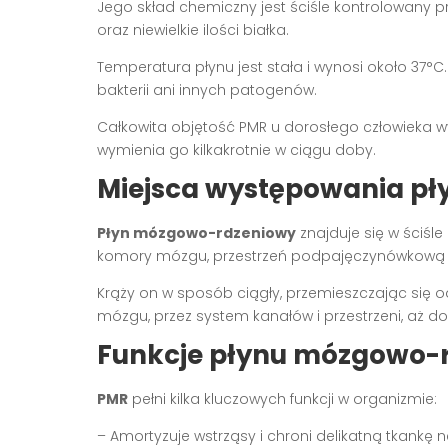
Jego skład chemiczny jest ściśle kontrolowany pr
oraz niewielkie ilości białka.
Temperatura płynu jest stała i wynosi około 37°C
bakterii ani innych patogenów.
Całkowita objętość PMR u dorosłego człowieka wy
wymienia go kilkakrotnie w ciągu doby.
Miejsca występowania p
Płyn mózgowo-rdzeniowy
znajduje się w ściśl
komory mózgu, przestrzeń podpajęczynówkową 
Krąży on w sposób ciągły, przemieszczając się
mózgu, przez system kanałów i przestrzeni, aż d
Funkcje płynu mózgowo-
PMR
pełni kilka kluczowych funkcji w organizmie:
– Amortyzuje wstrząsy i chroni delikatną tkank