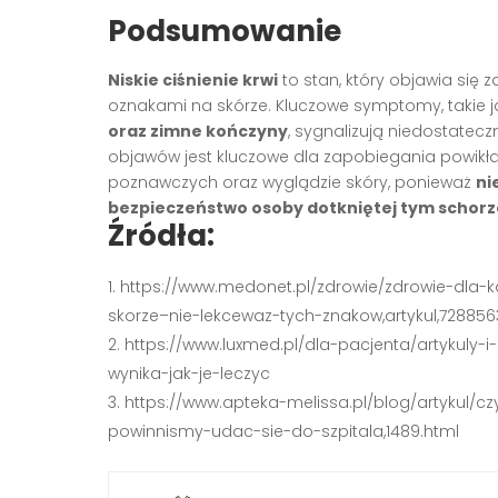
Podsumowanie
Niskie ciśnienie krwi
to stan, który objawia się
oznakami na skórze. Kluczowe symptomy, takie 
oraz zimne kończyny
, sygnalizują niedostatecz
objawów jest kluczowe dla zapobiegania powikł
poznawczych oraz wyglądzie skóry, ponieważ
ni
bezpieczeństwo osoby dotkniętej tym schor
Źródła:
https://www.medonet.pl/zdrowie/zdrowie-dla
skorze–nie-lekcewaz-tych-znakow,artykul,728856
https://www.luxmed.pl/dla-pacjenta/artykuly-i-
wynika-jak-je-leczyc
https://www.apteka-melissa.pl/blog/artykul/cz
powinnismy-udac-sie-do-szpitala,1489.html