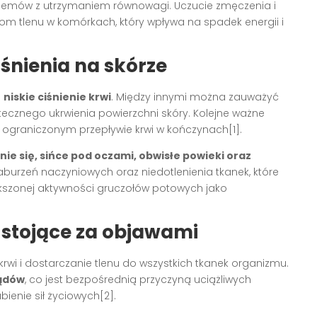
lemów z utrzymaniem równowagi. Uczucie zmęczenia i
om tlenu w komórkach, który wpływa na spadek energii i
śnienia na skórze
g
niskie ciśnienie krwi
. Między innymi można zauważyć
atecznego ukrwienia powierzchni skóry. Kolejne ważne
o ograniczonym przepływie krwi w kończynach[1].
e się, sińce pod oczami, obwisłe powieki oraz
burzeń naczyniowych oraz niedotlenienia tkanek, które
kszonej aktywności gruczołów potowych jako
 stojące za objawami
rwi i dostarczanie tlenu do wszystkich tkanek organizmu.
ządów
, co jest bezpośrednią przyczyną uciążliwych
bienie sił życiowych[2].