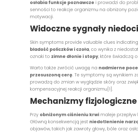
osłabia funkcje poznawcze
i prowadzi do prob
senności to reakcje organizmu na obniżony pozi
motywacji.
Widoczne sygnały niedoci
Skin symptoms provide valuable clues indicatin
bladość policzków i czoła
, co wynika z niedost
oznaki to
zimne dłonie i stopy
, które świadczą 
Warto także zwrócić uwagę na
nadmierne poceni
przesuszoną cerę
. Te symptomy są wynikiem za
prowadzą do zmian w wyglądzie skóry oraz zwię
kompensacyjnej reakcji organizmu[1].
Mechanizmy fizjologiczne
Przy
obniżonym ciśnieniu krwi
maleje przepływ k
Główną konsekwencją jest
niedotlenienie nar
objawów, takich jak zawroty głowy, bóle oraz osła