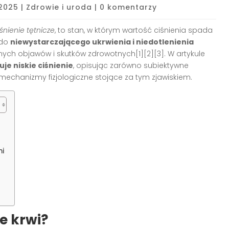
 2025
|
Zdrowie i uroda
|
0 komentarzy
śnienie tętnicze
, to stan, w którym wartość ciśnienia spada
 do
niewystarczającego ukrwienia i niedotlenienia
nych objawów i skutków zdrowotnych[1][2][3]. W artykule
uje niskie ciśnienie
, opisując zarówno subiektywne
mechanizmy fizjologiczne stojące za tym zjawiskiem.
mi
e krwi?