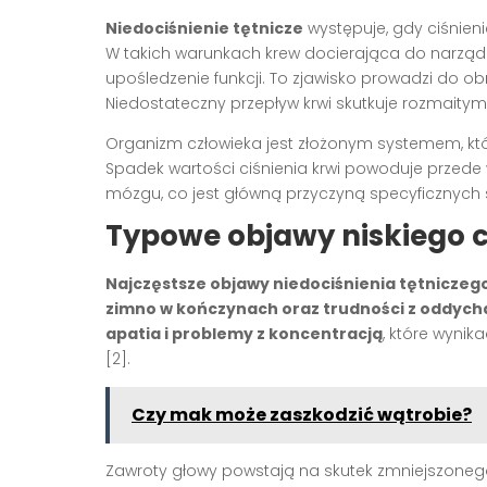
Niedociśnienie tętnicze
występuje, gdy ciśnien
W takich warunkach krew docierająca do narządów
upośledzenie funkcji. To zjawisko prowadzi do o
Niedostateczny przepływ krwi skutkuje rozmaity
Organizm człowieka jest złożonym systemem, któr
Spadek wartości ciśnienia krwi powoduje przede
mózgu, co jest główną przyczyną specyficznych
Typowe objawy niskiego c
Najczęstsze objawy niedociśnienia tętniczeg
zimno w kończynach oraz trudności z oddyc
apatia i problemy z koncentracją
, które wyni
[2].
Czy mak może zaszkodzić wątrobie?
Zawroty głowy powstają na skutek zmniejszone