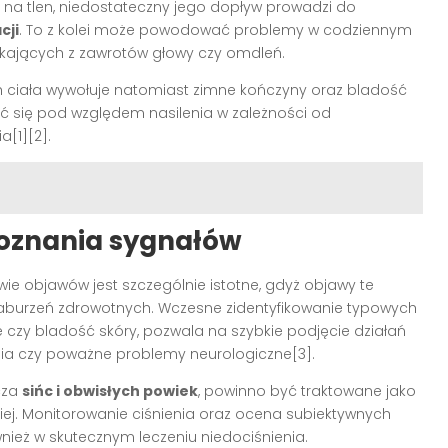
a tlen, niedostateczny jego dopływ prowadzi do
cji
. To z kolei może powodować problemy w codziennym
ikających z zawrotów głowy czy omdleń.
 ciała wywołuje natomiast zimne kończyny oraz bladość
ić się pod względem nasilenia w zależności od
a[1][2].
poznania sygnałów
e objawów jest szczególnie istotne, gdyż objawy te
burzeń zdrowotnych. Wczesne zidentyfikowanie typowych
 czy bladość skóry, pozwala na szybkie podjęcie działań
ia czy poważne problemy neurologiczne[3].
cza
sińc i obwisłych powiek
, powinno być traktowane jako
kiej. Monitorowanie ciśnienia oraz ocena subiektywnych
nież w skutecznym leczeniu niedociśnienia.