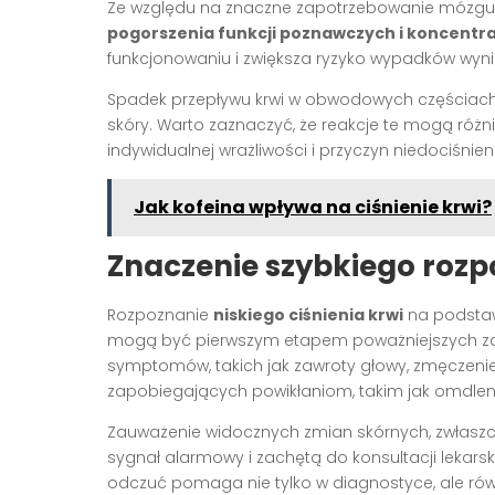
Ze względu na znaczne zapotrzebowanie mózgu n
pogorszenia funkcji poznawczych i koncentra
funkcjonowaniu i zwiększa ryzyko wypadków wyn
Spadek przepływu krwi w obwodowych częściach
skóry. Warto zaznaczyć, że reakcje te mogą różn
indywidualnej wrażliwości i przyczyn niedociśnieni
Jak kofeina wpływa na ciśnienie krwi?
Znaczenie szybkiego roz
Rozpoznanie
niskiego ciśnienia krwi
na podstawi
mogą być pierwszym etapem poważniejszych za
symptomów, takich jak zawroty głowy, zmęczenie
zapobiegających powikłaniom, takim jak omdlen
Zauważenie widocznych zmian skórnych, zwłasz
sygnał alarmowy i zachętą do konsultacji lekars
odczuć pomaga nie tylko w diagnostyce, ale rów