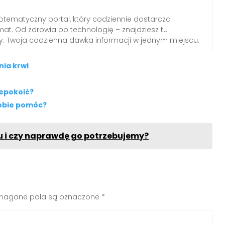
otematyczny portal, który codziennie dostarcza
emat. Od zdrowia po technologię – znajdziesz tu
dy. Twoja codzienna dawka informacji w jednym miejscu.
nia krwi
iepokoić?
sobie pomóc?
u i czy naprawdę go potrzebujemy?
agane pola są oznaczone
*