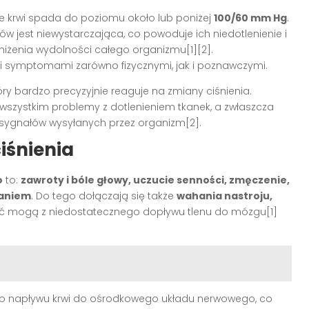
ie krwi spada do poziomu około lub poniżej
100/60 mm Hg
.
 jest niewystarczająca, co powoduje ich niedotlenienie i
bniżenia wydolności całego organizmu[1][2].
mi symptomami zarówno fizycznymi, jak i poznawczymi.
y bardzo precyzyjnie reaguje na zmiany ciśnienia.
 wszystkim problemy z dotlenieniem tkanek, a zwłaszcza
 sygnałów wysyłanych przez organizm[2].
iśnienia
o
to:
zawroty i bóle głowy, uczucie senności, zmęczenie,
haniem
. Do tego dołączają się także
wahania nastroju,
kać mogą z niedostatecznego dopływu tlenu do mózgu[1]
go napływu krwi do ośrodkowego układu nerwowego, co