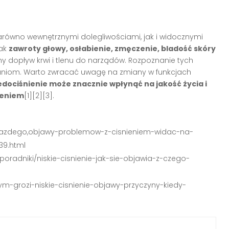
 zarówno wewnętrznymi dolegliwościami, jak i widocznymi
jak
zawroty głowy, osłabienie, zmęczenie, bladość skóry
ny dopływ krwi i tlenu do narządów. Rozpoznanie tych
aniom. Warto zwracać uwagę na zmiany w funkcjach
edociśnienie może znacznie wpłynąć na jakość życia i
zeniem
[1][2][3].
-kazdego,objawy-problemow-z-cisnieniem-widac-na-
39.html
poradniki/niskie-cisnienie-jak-sie-objawia-z-czego-
ym-grozi-niskie-cisnienie-objawy-przyczyny-kiedy-