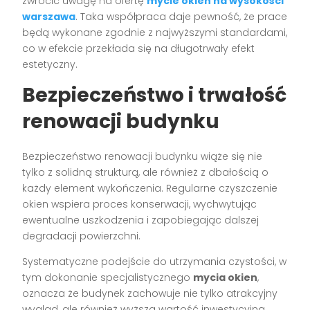
zwrócić uwagę na ofertę
mycie okien na wysokości
warszawa
. Taka współpraca daje pewność, że prace
będą wykonane zgodnie z najwyższymi standardami,
co w efekcie przekłada się na długotrwały efekt
estetyczny.
Bezpieczeństwo i trwałość
renowacji budynku
Bezpieczeństwo renowacji budynku wiąże się nie
tylko z solidną strukturą, ale również z dbałością o
każdy element wykończenia. Regularne czyszczenie
okien wspiera proces konserwacji, wychwytując
ewentualne uszkodzenia i zapobiegając dalszej
degradacji powierzchni.
Systematyczne podejście do utrzymania czystości, w
tym dokonanie specjalistycznego
mycia okien
,
oznacza że budynek zachowuje nie tylko atrakcyjny
wygląd, ale również wyższą wartość inwestycyjną,