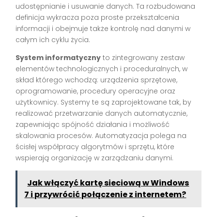
udostępnianie i usuwanie danych. Ta rozbudowana
definicja wykracza poza proste przekształcenia
informacji i obejmuje także kontrolę nad danymi w
całym ich cyklu życia.
System informatyczny
to zintegrowany zestaw
elementów technologicznych i proceduralnych, w
skład którego wchodzą: urządzenia sprzętowe,
oprogramowanie, procedury operacyjne oraz
użytkownicy. Systemy te są zaprojektowane tak, by
realizować przetwarzanie danych automatycznie,
zapewniając spójność działania i możliwość
skalowania procesów. Automatyzacja polega na
ścisłej współpracy algorytmów i sprzętu, które
wspierają organizację w zarządzaniu danymi.
Jak włączyć kartę sieciową w Windows
7 i przywrócić połączenie z internetem?