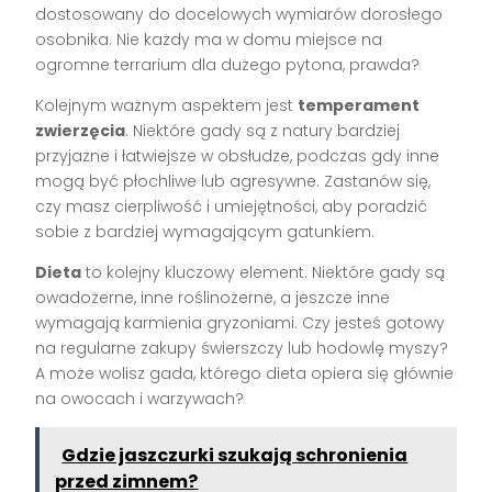
dostosowany do docelowych wymiarów dorosłego
osobnika. Nie każdy ma w domu miejsce na
ogromne terrarium dla dużego pytona, prawda?
Kolejnym ważnym aspektem jest
temperament
zwierzęcia
. Niektóre gady są z natury bardziej
przyjazne i łatwiejsze w obsłudze, podczas gdy inne
mogą być płochliwe lub agresywne. Zastanów się,
czy masz cierpliwość i umiejętności, aby poradzić
sobie z bardziej wymagającym gatunkiem.
Dieta
to kolejny kluczowy element. Niektóre gady są
owadożerne, inne roślinożerne, a jeszcze inne
wymagają karmienia gryzoniami. Czy jesteś gotowy
na regularne zakupy świerszczy lub hodowlę myszy?
A może wolisz gada, którego dieta opiera się głównie
na owocach i warzywach?
Gdzie jaszczurki szukają schronienia
przed zimnem?