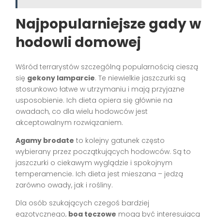
Najpopularniejsze gady w
hodowli domowej
Wśród terrarystów szczególną popularnością cieszą
się
gekony lamparcie
. Te niewielkie jaszczurki są
stosunkowo łatwe w utrzymaniu i mają przyjazne
usposobienie. Ich dieta opiera się głównie na
owadach, co dla wielu hodowców jest
akceptowalnym rozwiązaniem.
Agamy brodate
to kolejny gatunek często
wybierany przez początkujących hodowców. Są to
jaszczurki o ciekawym wyglądzie i spokojnym
temperamencie. Ich dieta jest mieszana – jedzą
zarówno owady, jak i rośliny.
Dla osób szukających czegoś bardziej
egzotycznego,
boa tęczowe
mogą być interesującą