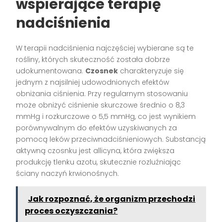
wspierające terapię
nadciśnienia
W terapii nadciśnienia najczęściej wybierane są te
rośliny, których skuteczność została dobrze
udokumentowana.
Czosnek
charakteryzuje się
jednym z najsilniej udowodnionych efektów
obniżania ciśnienia. Przy regularnym stosowaniu
może obniżyć ciśnienie skurczowe średnio o 8,3
mmHg i rozkurczowe o 5,5 mmHg, co jest wynikiem
porównywalnym do efektów uzyskiwanych za
pomocą leków przeciwnadciśnieniowych. Substancją
aktywną czosnku jest allicyna, która zwiększa
produkcję tlenku azotu, skutecznie rozluźniając
ściany naczyń krwionośnych.
Jak rozpoznać, że organizm przechodzi
proces oczyszczania?