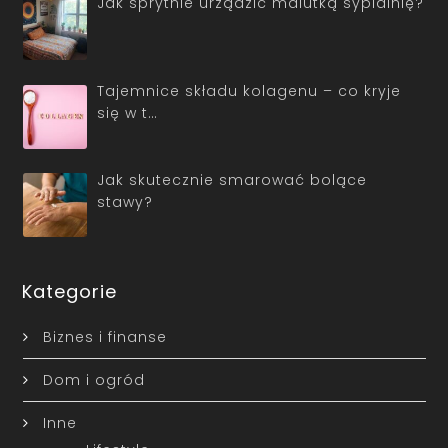
Jak sprytnie urządzić malutką sypialnię?
Tajemnice składu kolagenu – co kryje
się w t…
Jak skutecznie smarować bolące
stawy?
Kategorie
Biznes i finanse
Dom i ogród
Inne