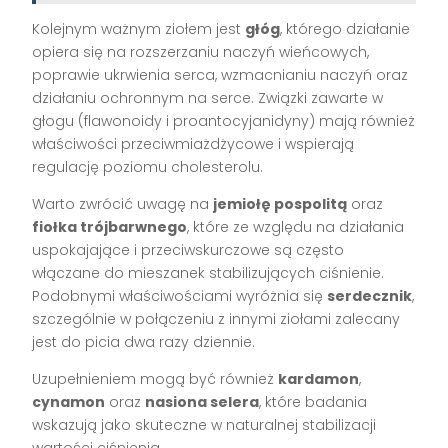
Kolejnym ważnym ziołem jest
głóg
, którego działanie
opiera się na rozszerzaniu naczyń wieńcowych,
poprawie ukrwienia serca, wzmacnianiu naczyń oraz
działaniu ochronnym na serce. Związki zawarte w
głogu (flawonoidy i proantocyjanidyny) mają również
właściwości przeciwmiażdżycowe i wspierają
regulację poziomu cholesterolu.
Warto zwrócić uwagę na
jemiołę pospolitą
oraz
fiołka trójbarwnego
, które ze względu na działania
uspokajające i przeciwskurczowe są często
włączane do mieszanek stabilizujących ciśnienie.
Podobnymi właściwościami wyróżnia się
serdecznik
,
szczególnie w połączeniu z innymi ziołami zalecany
jest do picia dwa razy dziennie.
Uzupełnieniem mogą być również
kardamon
,
cynamon
oraz
nasiona selera
, które badania
wskazują jako skuteczne w naturalnej stabilizacji