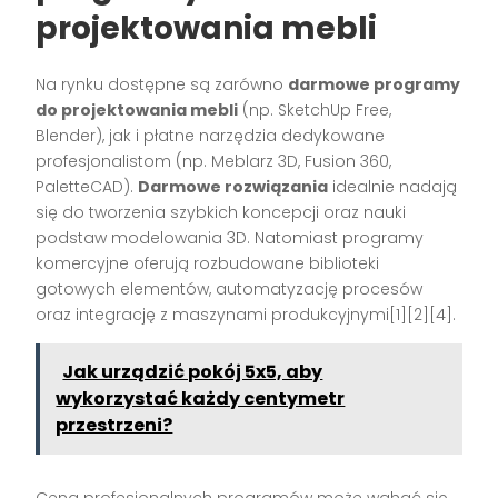
projektowania mebli
Na rynku dostępne są zarówno
darmowe programy
do projektowania mebli
(np. SketchUp Free,
Blender), jak i płatne narzędzia dedykowane
profesjonalistom (np. Meblarz 3D, Fusion 360,
PaletteCAD).
Darmowe rozwiązania
idealnie nadają
się do tworzenia szybkich koncepcji oraz nauki
podstaw modelowania 3D. Natomiast programy
komercyjne oferują rozbudowane biblioteki
gotowych elementów, automatyzację procesów
oraz integrację z maszynami produkcyjnymi[1][2][4].
Jak urządzić pokój 5x5, aby
wykorzystać każdy centymetr
przestrzeni?
Cena profesjonalnych programów może wahać się