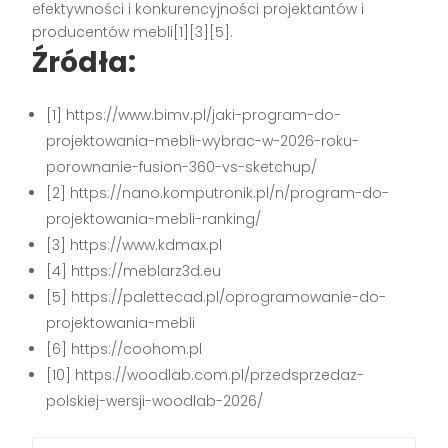
efektywności i konkurencyjności projektantów i
producentów mebli[1][3][5].
Źródła:
[1] https://www.bimv.pl/jaki-program-do-
projektowania-mebli-wybrac-w-2026-roku-
porownanie-fusion-360-vs-sketchup/
[2] https://nano.komputronik.pl/n/program-do-
projektowania-mebli-ranking/
[3] https://www.kdmax.pl
[4] https://meblarz3d.eu
[5] https://palettecad.pl/oprogramowanie-do-
projektowania-mebli
[6] https://coohom.pl
[10] https://woodlab.com.pl/przedsprzedaz-
polskiej-wersji-woodlab-2026/