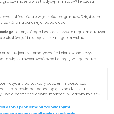
z gry, czy może wolisz tradycyjne metody? Ile czasu
óbnych, które oferuje większość programów. Dzięki temu
 tę, która najbardziej ci odpowiada.
lskiego
to ten, którego będziesz używać regularnie. Nawet
e efektów, jeśli nie będziesz z niego korzystać
sukcesu jest systematyczność i cierpliwość. Język
warto więc zainwestować czas i energię w jego naukę.
otematyczny portal, który codziennie dostarcza
emat. Od zdrowia po technologię – znajdziesz tu
dy. Twoja codzienna dawka informacji w jednym miejscu.
 dla osób z problemami zdrowotnymi
ty sposób na personalizację urządzenia