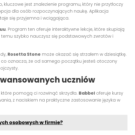
, kluczowe jest znalezienie programu, który nie przytłoczy
opcja dla osób rozpoczynających naukę. Aplikacja
staje się przyjemna i wciągająca.
uu
. Program ten oferuje interaktywne lekcje, które skupiają
ki temu szybko nauczysz się podstawowych zwrotów i
ody,
Rosetta Stone
może okazać się strzałem w dziesiątkę.
, co oznacza, że od samego początku jesteś otoczony
ojczysty.
aawansowanych uczniów
 które pomogą ci rozwinąć skrzydła.
Babbel
oferuje kursy
ia, z naciskiem na praktyczne zastosowanie języka w
nych osobowych w firmie?