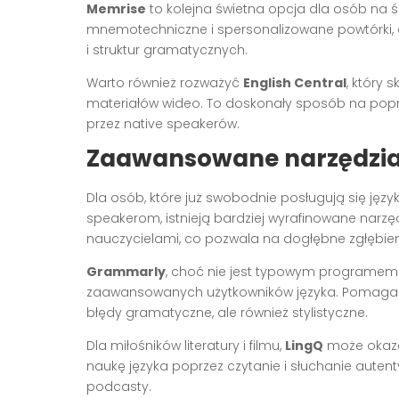
Memrise
to kolejna świetna opcja dla osób na ś
mnemotechniczne i spersonalizowane powtórki,
i struktur gramatycznych.
Warto również rozważyć
English Central
, który
materiałów wideo. To doskonały sposób na popr
przez native speakerów.
Zaawansowane narzędzia
Dla osób, które już swobodnie posługują się języ
speakerom, istnieją bardziej wyrafinowane narzę
nauczycielami, co pozwala na dogłębne zgłębie
Grammarly
, choć nie jest typowym programem 
zaawansowanych użytkowników języka. Pomaga w 
błędy gramatyczne, ale również stylistyczne.
Dla miłośników literatury i filmu,
LingQ
może okaza
naukę języka poprzez czytanie i słuchanie autenty
podcasty.