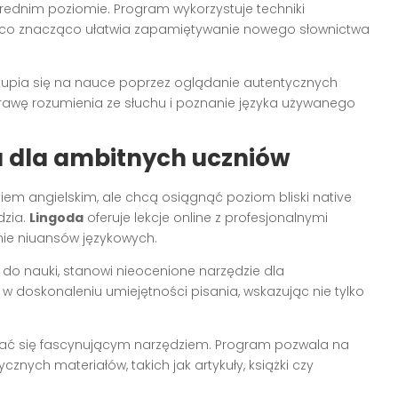
rednim poziomie. Program wykorzystuje techniki
 co znacząco ułatwia zapamiętywanie nowego słownictwa
 skupia się na nauce poprzez oglądanie autentycznych
awę rozumienia ze słuchu i poznanie języka używanego
 dla ambitnych uczniów
kiem angielskim, ale chcą osiągnąć poziom bliski native
dzia.
Lingoda
oferuje lekcje online z profesjonalnymi
nie niuansów językowych.
do nauki, stanowi nieocenione narzędzie dla
doskonaleniu umiejętności pisania, wskazując nie tylko
ć się fascynującym narzędziem. Program pozwala na
cznych materiałów, takich jak artykuły, książki czy