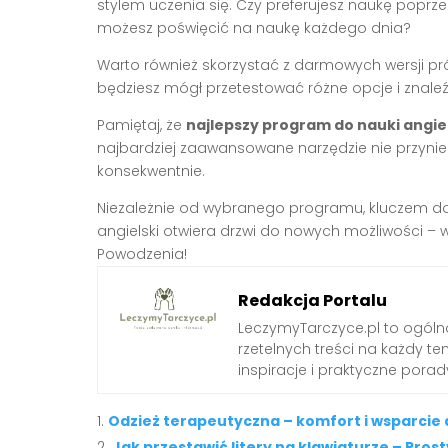
stylem uczenia się. Czy preferujesz naukę poprze
możesz poświęcić na naukę każdego dnia?
Warto również skorzystać z darmowych wersji pr
będziesz mógł przetestować różne opcje i znaleźć
Pamiętaj, że
najlepszy program do nauki angie
najbardziej zaawansowane narzędzie nie przyniesi
konsekwentnie.
Niezależnie od wybranego programu, kluczem do 
angielski otwiera drzwi do nowych możliwości – 
Powodzenia!
Redakcja Portalu
LeczymyTarczyce.pl to ogóln
rzetelnych treści na każdy t
inspiracje i praktyczne pora
Odzież terapeutyczna – komfort i wsparcie
Jak przestawić litery na klawiaturze – Pros