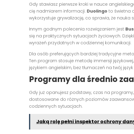
Gdy stawiasz pierwsze kroki w nauce angielskiego
cię nadmiarem informacji.
Duolingo
to świetna 
wykorzystuje grywalizację, co sprawia, że nauka 
Innym godnym polecenia rozwiązaniem jest
Bus
się na praktycznych sytuacjach życiowych. Dzię
wyrażeń przydatnych w codziennej komunikacji.
Dla osób preferujących bardziej tradycyjne met
Ten program stosuje metodę immersji językowej
językiem angielskim, bez tłumaczeń na twój język 
Programy dla średnio z
Gdy już opanujesz podstawy, czas na programy,
dostosowane do różnych poziomów zaawansowan
codziennych sytuacjach.
Jaką rolę pełni inspektor ochrony da