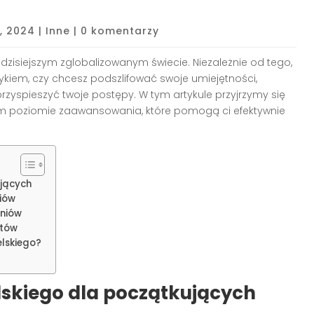
, 2024
|
Inne
|
0 komentarzy
 dzisiejszym zglobalizowanym świecie. Niezależnie od tego,
ykiem, czy chcesz podszlifować swoje umiejętności,
yspieszyć twoje postępy. W tym artykule przyjrzymy się
 poziomie zaawansowania, które pomogą ci efektywnie
ujących
iów
niów
stów
elskiego?
skiego dla początkujących