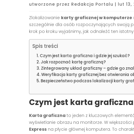
utworzone przez
Redakcja Portalu
|
lut 13,
Zlokalizowanie
karty graficznej w komputerze
szczególnie dla osób rozpoczynających swoją 
krok po kroku wyjaśnimy, jak odnaleźć ten istotn
Spis treści
Czym jest karta graficzna i gdzie jej szukać?
Jak rozpoznać kartę graficzną?
Zintegrowany układ graficzny – gdzie go zna
Weryfikacja karty graficznej bez otwierania
Bezpieczeństwo podczas lokalizacji karty graf
Czym jest karta graficzna 
Karta graficzna
to jeden z kluczowych element
wyświetlanie obrazu na monitorze. W większoś
Express
na płycie głównej komputera. To charak