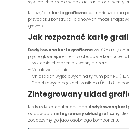
system chłodzenia w postaci radiatora i wentyla
Najczęściej
karta graficzna
jest umieszczona p
przypadku konstrukcji pionowych może znajdować
głównej.
Jak rozpoznać kartę graf
Dedykowana karta graficzna
wyróżnia się cha
płycie głównej, element w obudowie komputera.
– Systemie chłodzenia z wentylatorami
– Metalowej osłonie
– Gniazdach wyjściowych na tylnym panelu (HDMI,
– Dodatkowych złączach zasilania (6 lub 8-pino
Zintegrowany układ grafic
Nie każdy komputer posiada
dedykowaną kartę
odpowiada
zintegrowany układ graficzny
. Je
zobaczymy go jako osobnego komponentu.