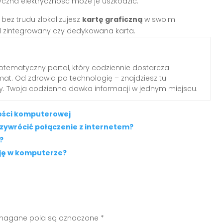
yczna elektryczność może je uszkodzić.
ez trudu zlokalizujesz
kartę graficzną
w swoim
ład zintegrowany czy dedykowana karta.
otematyczny portal, który codziennie dostarcza
emat. Od zdrowia po technologię – znajdziesz tu
dy. Twoja codzienna dawka informacji w jednym miejscu.
ności komputerowej
rzywrócić połączenie z internetem?
?
cję w komputerze?
agane pola są oznaczone
*