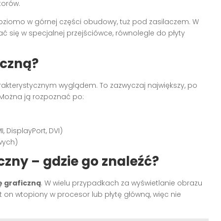
torów.
oziomo w górnej części obudowy, tuż pod zasilaczem. W
 się w specjalnej przejściówce, równolegle do płyty
iczną?
rakterystycznym wyglądem. To zazwyczaj największy, po
 Można ją rozpoznać po:
 DisplayPort, DVI)
wych)
zny – gdzie go znaleźć?
 graficzną
. W wielu przypadkach za wyświetlanie obrazu
st on wtopiony w procesor lub płytę główną, więc nie