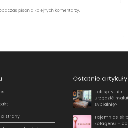
podczas pisania kolejnych komentarzy.
u
Ostatnie artykuły
as
Jak sprytnie
urządzić malu
takt
sypialnię?
a strony
Tajemnice skł
kolagenu – co 