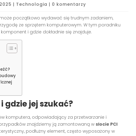
 2025
|
Technologia
|
0 komentarzy
może początkowo wydawać się trudnym zadaniem,
przygodę ze sprzętem komputerowym. W tym poradniku
y komponent i gdzie dokładnie się znajduje.
leźć?
 obudowy
icznej
i gdzie jej szukać?
ów komputera, odpowiadający za przetwarzanie i
ci przypadków znajdziemy ją zamontowaną w
slocie PCI
terystyczny, podłużny element, często wyposażony w