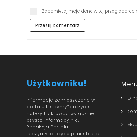
Zapamiętaj moje dane w tej przeglądarce 
Użytkowniku!
Men
O n
Informacje zamieszczone w
portalu LeczymyTarczyce.pl
Kon
należy traktować wyłącznie
czysto informacyjnie.
Map
Redakcja Portalu
LeczymyTarczyce.pl nie bierze