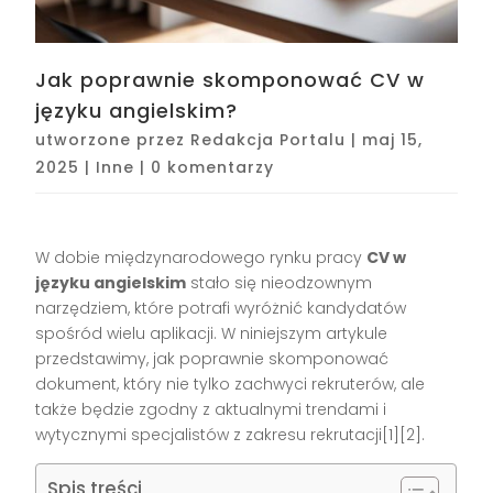
Jak poprawnie skomponować CV w
języku angielskim?
utworzone przez
Redakcja Portalu
|
maj 15,
2025
|
Inne
|
0 komentarzy
W dobie międzynarodowego rynku pracy
CV w
języku angielskim
stało się nieodzownym
narzędziem, które potrafi wyróżnić kandydatów
spośród wielu aplikacji. W niniejszym artykule
przedstawimy, jak poprawnie skomponować
dokument, który nie tylko zachwyci rekruterów, ale
także będzie zgodny z aktualnymi trendami i
wytycznymi specjalistów z zakresu rekrutacji[1][2].
Spis treści