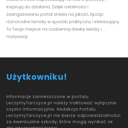
inspirują do działania. Dzięki rzetelności i
zaangażowaniu portal stawia na jakość, łącząc
różnorodne tematy w sposób praktyczny i interesujący.
To Twoje miejsce na codzienną dawkę wiedzy i
motywacji.
Użytkowniku!
Informacje zamieszczone w portalu
LeczymyTarczyce.pl należy traktować wyłącznie
czysto informacyjnie. Redakcja Portalu
LeczymyTarczyce.pl nie bierze odpowiedzialności
za ewentualne szkody, które mogą wynikać ze