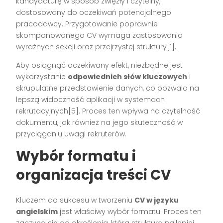
kandydaturę w sposób zwięzły i czytelny,
dostosowany do oczekiwań potencjalnego
pracodawcy. Przygotowanie poprawnie
skomponowanego CV wymaga zastosowania
wyraźnych sekcji oraz przejrzystej struktury[1].
Aby osiągnąć oczekiwany efekt, niezbędne jest
wykorzystanie
odpowiednich słów kluczowych
i
skrupulatne przedstawienie danych, co pozwala na
lepszą widoczność aplikacji w systemach
rekrutacyjnych[5]. Proces ten wpływa na czytelność
dokumentu, jak również na jego skuteczność w
przyciąganiu uwagi rekruterów.
Wybór formatu i
organizacja treści CV
Kluczem do sukcesu w tworzeniu
CV w języku
angielskim
jest właściwy wybór formatu. Proces ten
zaczyna się od określenia, która struktura najlepiej