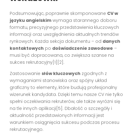
Podsumowując, poprawnie skomponowane
CV w
języku angielskim
wymaga starannego doboru
formatu, precyzyjnego przedstawienia kluczowych
informacji oraz uwzględnienia aktualnych trendów
rynkowych. Każda sekcja dokumentu – od
danych
kontaktowych
po
doświadczenie zawodowe
–
musi być dopracowana, co zwiększa szanse na
sukces rekrutacyjny[1][2].
Zastosowanie
słów kluczowych
zgodnych z
wymaganiami stanowiska oraz spójny układ
graficzny to elementy, które budują profesjonalny
wizerunek kandydata. Dzięki temu nasze CV nie tylko
spełni oczekiwania rekruterów, ale także wyróżni się
na tle innych aplikacji[5]. Dbałość o szczegóły i
aktualność przedstawionych informacji jest
warunkiem osiągnięcia sukcesu podczas procesu
rekrutacyjnego.