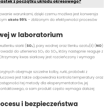
iastek z początku układu okresowego?
rowanie warunkami, dzięki czemu możliwa jest konwersja
jącym
około 99%
– zbliżonym do efektywności procesów
ej w laboratorium
tlenku siarki (
SO₂
), pary wodnej oraz tlenku azotu(II) (
NO
)
rowadzi do utlenienia SO₂ do SO₃, który następnie reaguje z
 Otrzymany kwas siarkowy jest rozcieńczony i wymaga
jnych obejmuje szczelne kolby, rurki, probówki z
uczowa jest także odpowiednia kontrola temperatury oraz
ostępności tej metody dla eksperymentatorów, jej
 kontaktowego, a sam produkt często wymaga dalszej
ocesu i bezpieczeństwa