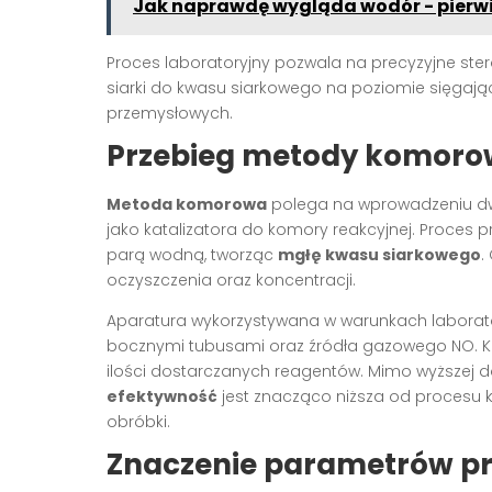
Jak naprawdę wygląda wodór - pierw
Proces laboratoryjny pozwala na precyzyjne ste
siarki do kwasu siarkowego na poziomie sięga
przemysłowych.
Przebieg metody komorow
Metoda komorowa
polega na wprowadzeniu dwu
jako katalizatora do komory reakcyjnej. Proces p
parą wodną, tworząc
mgłę kwasu siarkowego
.
oczyszczenia oraz koncentracji.
Aparatura wykorzystywana w warunkach laboratory
bocznymi tubusami oraz źródła gazowego NO. Kl
ilości dostarczanych reagentów. Mimo wyższej d
efektywność
jest znacząco niższa od procesu
obróbki.
Znaczenie parametrów pr