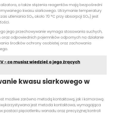
talizatora, a także stężenia reagentów mają bezpośredni
zymywanego kwasu siarkowego. Utrzymanie temperatury
utleniania SO₂, około 70 °C przy absorpcji SO₃) jest
tości.
latego jego przechowywanie wymaga stosowania suchych,
 oraz odpowiednich pojemników odpornych na działanie
owania środków ochrony osobistej oraz zachowania
ego.
V - co musisz wiedzieć o jego żrących
anie kwasu siarkowego w
est możliwe zarówno metodą kontaktową, jak i komorową.
e wykorzystywana jest metoda kontaktowa, wymagająca
w postaci pięciotlenku wanadu oraz precyzyjnej kontroli