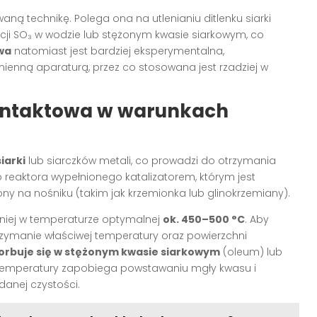
aną technikę. Polega ona na utlenianiu ditlenku siarki
orpcji SO₃ w wodzie lub stężonym kwasie siarkowym, co
wa
natomiast jest bardziej eksperymentalna,
mienną aparaturą, przez co stosowana jest rzadziej w
kontaktowa w warunkach
iarki
lub siarczków metali, co prowadzi do otrzymania
o reaktora wypełnionego katalizatorem, którym jest
y na nośniku (takim jak krzemionka lub glinokrzemiany).
jniej w temperaturze optymalnej
ok. 450–500 °C
. Aby
zymanie właściwej temperatury oraz powierzchni
orbuje się w stężonym kwasie siarkowym
(oleum) lub
a temperatury zapobiega powstawaniu mgły kwasu i
anej czystości.