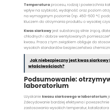
Temperatura
procesu, rodzaj i powierzchnia ka
wpływ na szybkość, wydajność oraz poziom otr
na wymaganym poziomie (np. 450–500 °C podczas 
kluczem do otrzymania produktu o wysokiej czys
Kwas siarkowy
jest substancją silnie żrącą, d
chłodnych i dobrze wentylowanych pomieszczeń
kwasu. Praca z tym związkiem obliguje do stos
wysokich standardów bezpieczeństwa chemiczn
Jak niebezpieczny jest kwas siarkowy I
właściwościach?
Podsumowanie: otrzymyw
laboratorium
Uzyskanie
kwasu siarkowego w laboratorium
j
Zdecydowanie bardziej efektywna i powszechni
zastosowania wysokich temperatur, katalizatora 