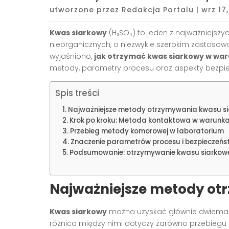
utworzone przez
Redakcja Portalu
|
wrz 17
Kwas siarkowy
(H₂SO₄) to jeden z najważniejsz
nieorganicznych, o niezwykle szerokim zastosow
wyjaśniono,
jak otrzymać kwas siarkowy w wa
metody, parametry procesu oraz aspekty bezpi
Spis treści
Najważniejsze metody otrzymywania kwasu s
Krok po kroku: Metoda kontaktowa w warunka
Przebieg metody komorowej w laboratorium
Znaczenie parametrów procesu i bezpieczeń
Podsumowanie: otrzymywanie kwasu siarkow
Najważniejsze metody o
Kwas siarkowy
można uzyskać głównie dwiema
różnica między nimi dotyczy zarówno przebiegu re