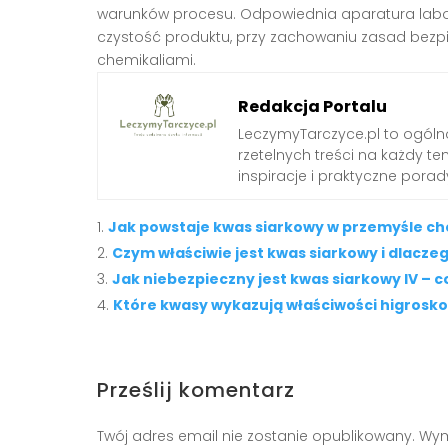
warunków procesu. Odpowiednia aparatura labora
czystość produktu, przy zachowaniu zasad bez
chemikaliami.
Redakcja Portalu
LeczymyTarczyce.pl to ogóln
rzetelnych treści na każdy t
inspiracje i praktyczne pora
Jak powstaje kwas siarkowy w przemyśle c
Czym właściwie jest kwas siarkowy i dlaczeg
Jak niebezpieczny jest kwas siarkowy IV – 
Które kwasy wykazują właściwości higrosko
Prześlij komentarz
Twój adres email nie zostanie opublikowany.
Wym