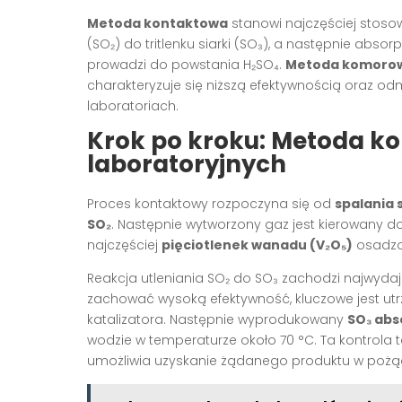
Metoda kontaktowa
stanowi najczęściej stosow
(SO₂) do tritlenku siarki (SO₃), a następnie abs
prowadzi do powstania H₂SO₄.
Metoda komoro
charakteryzuje się niższą efektywnością oraz od
laboratoriach.
Krok po kroku: Metoda 
laboratoryjnych
Proces kontaktowy rozpoczyna się od
spalania s
SO₂
. Następnie wytworzony gaz jest kierowany d
najczęściej
pięciotlenek wanadu (V₂O₅)
osadzon
Reakcja utleniania SO₂ do SO₃ zachodzi najwyda
zachować wysoką efektywność, kluczowe jest utr
katalizatora. Następnie wyprodukowany
SO₃ abs
wodzie w temperaturze około 70 °C. Ta kontrol
umożliwia uzyskanie żądanego produktu w pożąd