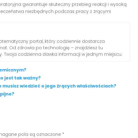
toryjna gwarantuje skuteczny przebieg reakcji i wysoką
pieczeństwa niezbędnych podczas pracy z żrącymi
otematyczny portal, który codziennie dostarcza
emat. Od zdrowia po technologię – znajdziesz tu
dy. Twoja codzienna dawka informacji w jednym miejscu.
hemicznym?
o jest tak ważny?
co musisz wiedzieć o jego żrących właściwościach?
pijne?
agane pola są oznaczone
*