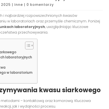
, 2025
|
Inne
|
0 komentarzy
ych i najbardziej rozpowszechnionych kwasów
aniu w laboratoriach oraz przemyśle chemicznym. Poniżej
runkach laboratoryjnych
, uwzględniając kluczowe
eczeństwa przechowywania.
iarkowego
ch laboratoryjnych
stwa
ego w laboratorium
trzymywania kwasu siarkowego
 metodami – kontaktową oraz komorową. Kluczowa
akcji, jak i wydajności procesu.