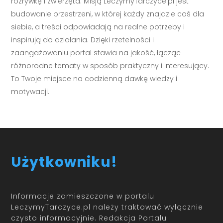
rozrywkę i zwierzęta. Misją LeczymyTarczyce.pl jest
budowanie przestrzeni, w której każdy znajdzie coś dla
siebie, a treści odpowiadają na realne potrzeby i
inspirują do działania. Dzięki rzetelności i
zaangażowaniu portal stawia na jakość, łącząc
różnorodne tematy w sposób praktyczny i interesujący.
To Twoje miejsce na codzienną dawkę wiedzy i
motywacji.
Użytkowniku!
Informacje zamieszczone w portalu
LeczymyTarczyce.pl należy traktować wyłącznie
czysto informacyjnie. Redakcja Portalu