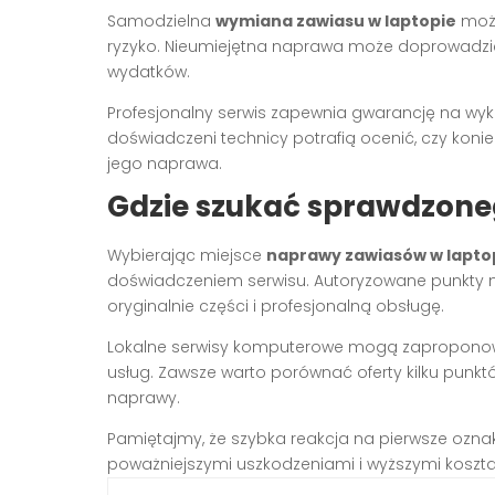
Samodzielna
wymiana zawiasu w laptopie
może
ryzyko. Nieumiejętna naprawa może doprowadzi
wydatków.
Profesjonalny serwis zapewnia gwarancję na wyk
doświadczeni technicy potrafią ocenić, czy kon
jego naprawa.
Gdzie szukać sprawdzone
Wybierając miejsce
naprawy zawiasów w lapto
doświadczeniem serwisu. Autoryzowane punkty n
oryginalnie części i profesjonalną obsługę.
Lokalne serwisy komputerowe mogą zaproponować
usług. Zawsze warto porównać oferty kilku punk
naprawy.
Pamiętajmy, że szybka reakcja na pierwsze ozn
poważniejszymi uszkodzeniami i wyższymi koszta