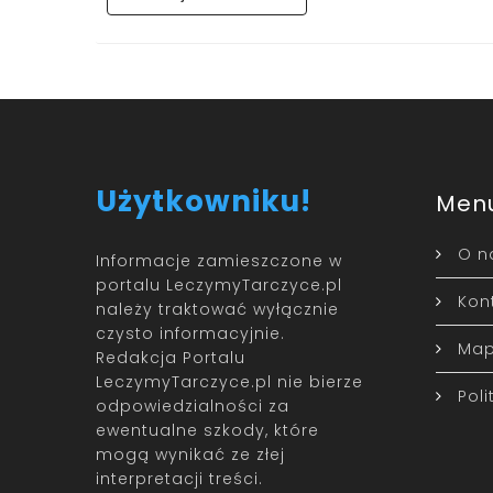
Użytkowniku!
Men
O n
Informacje zamieszczone w
portalu LeczymyTarczyce.pl
Kon
należy traktować wyłącznie
czysto informacyjnie.
Map
Redakcja Portalu
LeczymyTarczyce.pl nie bierze
Pol
odpowiedzialności za
ewentualne szkody, które
mogą wynikać ze złej
interpretacji treści.