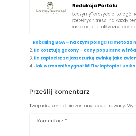
Redakcja Portalu
LeczymyTarczyce.pl to ogóln
rzetelnych treści na każdy t
inspiracje i praktyczne pora
Reballing BGA – na czym polega ta metoda 
Ile kosztują gekony – ceny popularne wśr
Ile zapłacisz za jaszczurkę zwinkę jako zw
Jak wzmocnić sygnał WiFi w laptopie i unik
Prześlij komentarz
Twój adres email nie zostanie opublikowany.
Wym