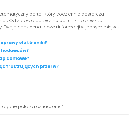
otematyczny portal, który codziennie dostarcza
emat. Od zdrowia po technologię – znajdziesz tu
dy. Twoja codzienna dawka informacji w jednym miejscu.
naprawy elektroniki?
ód hodowców?
ierzę domowe?
nąć frustrujących przerw?
agane pola są oznaczone
*