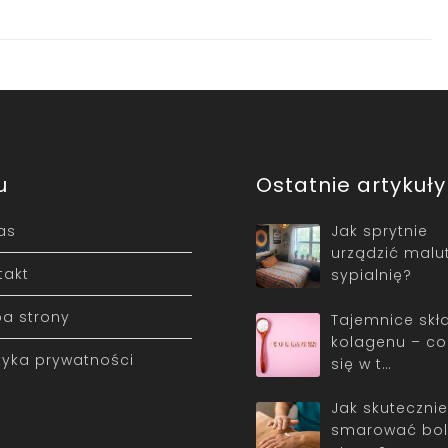
u
Ostatnie artykuły
as
Jak sprytnie
urządzić malu
takt
sypialnię?
a strony
Tajemnice skł
kolagenu – co 
ityka prywatności
się w t…
Jak skutecznie
smarować bo