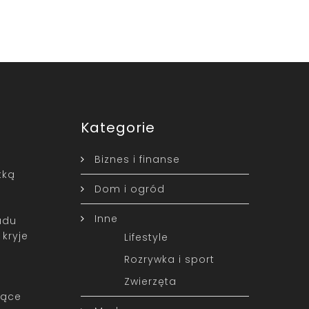
Kategorie
Biznes i finanse
tką
Dom i ogród
Inne
adu
kryje
Lifestyle
Rozrywka i sport
Zwierzęta
lące