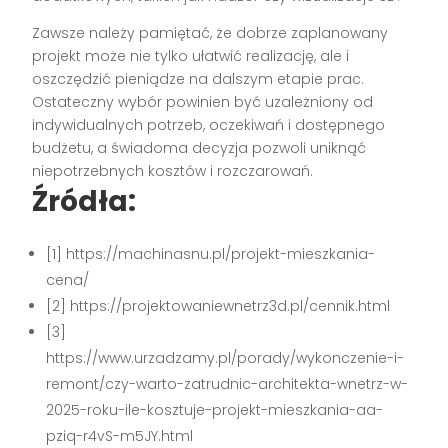
Zawsze należy pamiętać, że dobrze zaplanowany
projekt może nie tylko ułatwić realizację, ale i
oszczędzić pieniądze na dalszym etapie prac.
Ostateczny wybór powinien być uzależniony od
indywidualnych potrzeb, oczekiwań i dostępnego
budżetu, a świadoma decyzja pozwoli uniknąć
niepotrzebnych kosztów i rozczarowań.
Źródła:
[1] https://machinasnu.pl/projekt-mieszkania-
cena/
[2] https://projektowaniewnetrz3d.pl/cennik.html
[3]
https://www.urzadzamy.pl/porady/wykonczenie-i-
remont/czy-warto-zatrudnic-architekta-wnetrz-w-
2025-roku-ile-kosztuje-projekt-mieszkania-aa-
pziq-r4vS-m5JY.html