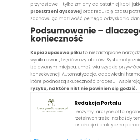
przyrostowe – tylko zmiany od ostatniej kopii ja
przestrzeni dyskowej
oraz redukcję czasu pot
zachowując możliwość pełnego odzyskania dan
Podsumowanie – dlaczeg
konieczność
Kopia zapasowa pliku
to niezastąpione narzędzi
wyniku awarii, błędów czy ataków. Systematycz
izolowanym miejscu, umożliwia szybkie przywróc
konsekwencji. Automatyzacja, odpowiedni harmo
które podnoszą skuteczność procesu i wspieraj
ryzyko, na które nikt nie powinien się godzić.
Redakcja Portalu
LeczymyTarczyce.pl to ogóln
rzetelnych treści na każdy t
inspiracje i praktyczne pora