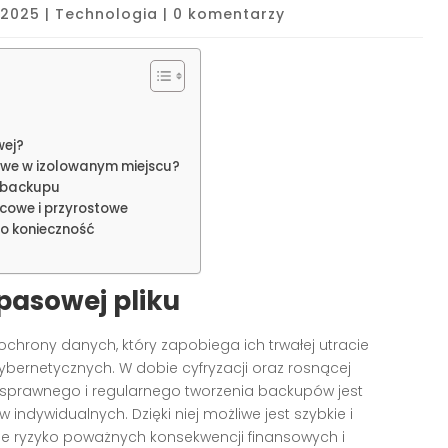
, 2025
|
Technologia
|
0 komentarzy
wej?
we w izolowanym miejscu?
a backupu
cowe i przyrostowe
o konieczność
pasowej pliku
hrony danych, który zapobiega ich trwałej utracie
ybernetycznych. W dobie cyfryzacji oraz rosnącej
ć sprawnego i regularnego tworzenia backupów jest
 indywidualnych. Dzięki niej możliwe jest szybkie i
uje ryzyko poważnych konsekwencji finansowych i