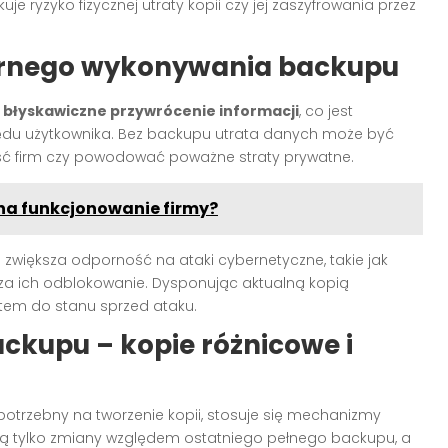
 ryzyko fizycznej utraty kopii czy jej zaszyfrowania przez
larnego wykonywania backupu
a
błyskawiczne przywrócenie informacji
, co jest
błędu użytkownika. Bez backupu utrata danych może być
ość firm czy powodować poważne straty prywatne.
na funkcjonowanie firmy?
że zwiększa odporność na ataki cybernetyczne, takie jak
 za ich odblokowanie. Dysponując aktualną kopią
tem do stanu sprzed ataku.
ckupu – kopie różnicowe i
potrzebny na tworzenie kopii, stosuje się mechanizmy
ują tylko zmiany względem ostatniego pełnego backupu, a