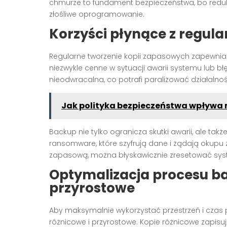
chmurze to fundament bezpieczeństwa, bo redukuje
złośliwe oprogramowanie.
Korzyści płynące z regu
Regularne tworzenie kopii zapasowych zapewni
niezwykle cenne w sytuacji awarii systemu lub 
nieodwracalna, co potrafi paraliżować działaln
Jak polityka bezpieczeństwa wpływa 
Backup nie tylko ogranicza skutki awarii, ale tak
ransomware, które szyfrują dane i żądają okupu
zapasową, można błyskawicznie zresetować sys
Optymalizacja procesu ba
przyrostowe
Aby maksymalnie wykorzystać przestrzeń i czas 
różnicowe i przyrostowe. Kopie różnicowe zapis