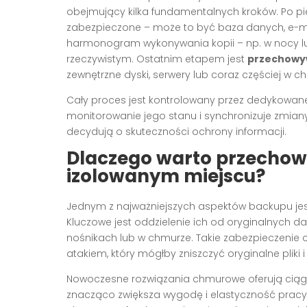
obejmujący kilka fundamentalnych kroków. Po pier
zabezpieczone – może to być baza danych, e-mai
harmonogram wykonywania kopii – np. w nocy lub 
rzeczywistym. Ostatnim etapem jest
przechowyw
zewnętrzne dyski, serwery lub coraz częściej w c
Cały proces jest kontrolowany przez dedykowan
monitorowanie jego stanu i synchronizuje zmian
decydują o skuteczności ochrony informacji.
Dlaczego warto przecho
izolowanym miejscu?
Jednym z najważniejszych aspektów backupu je
Kluczowe jest oddzielenie ich od oryginalnych d
nośnikach lub w chmurze. Takie zabezpieczenie
atakiem, który mógłby zniszczyć oryginalne pliki i
Nowoczesne rozwiązania chmurowe oferują ciągł
znacząco zwiększa wygodę i elastyczność pracy