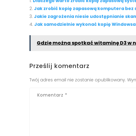
Dlaczego warto zrobić kopię zapasową sys
Jak zrobić kopię zapasową komputera bez st
Jakie zagrożenia niesie udostępnianie sk
Jak samodzielnie wykonać kopię Windowsa
Gdzie można spotkać witaminę D3 w 
Prześlij komentarz
Twój adres email nie zostanie opublikowany.
Wym