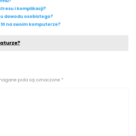
temu?
resu i komplikacji?
anu dowodu osobistego?
 10 na swoim komputerze?
naturze?
agane pola są oznaczone
*