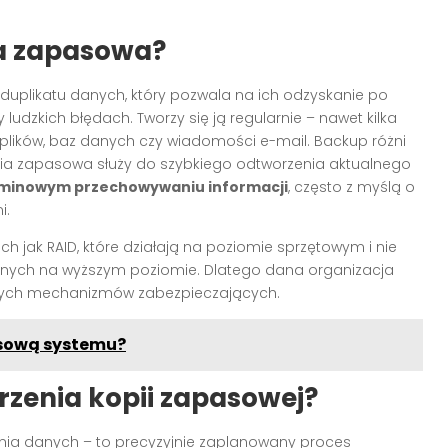
ia zapasowa?
duplikatu danych, który pozwala na ich odzyskanie po
udzkich błędach. Tworzy się ją regularnie – nawet kilka
plików, baz danych czy wiadomości e-mail. Backup różni
pia zapasowa służy do szybkiego odtworzenia aktualnego
minowym przechowywaniu informacji
, często z myślą o
i.
h jak RAID, które działają na poziomie sprzętowym i nie
anych na wyższym poziomie. Dlatego dana organizacja
nnych mechanizmów zabezpieczających.
asową systemu?
rzenia kopii zapasowej?
ania danych – to precyzyjnie zaplanowany proces