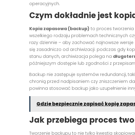
operacyjnych.
Czym dokładnie jest kop
Kopia zapasowa (backup)
to proces tworzenia 
wszelkiego rodzaju problemach technicznych czy l
razy dziennie – aby zachować najnowsze wersje 
się zasadniczo od archiwizacji: podczas gdy ko
stanu danych, archiwizacja polega na
długoter
późniejszym dostępie lub zgodności z przepisam
Backup nie zastępuje systemów redundancji, takic
chronią przed nadpisaniem czy zniszczeniem d
powinna stosować backup jako uzupełnienie i
Gdzie bezpiecznie zapisać kopię zap
Jak przebiega proces two
Tworzenie backupu to nie tylko kwestia skopiow