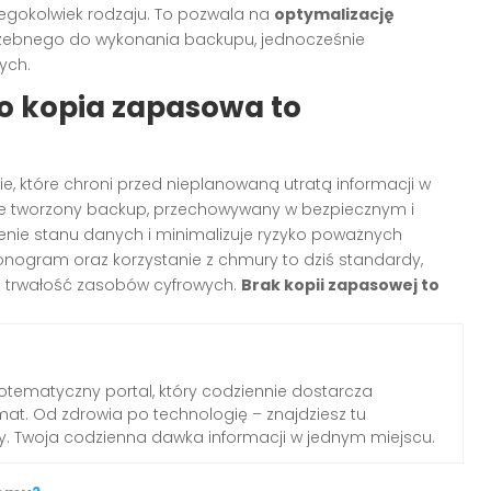
kiegokolwiek rodzaju. To pozwala na
optymalizację
rzebnego do wykonania backupu, jednocześnie
ych.
o kopia zapasowa to
e, które chroni przed nieplanowaną utratą informacji w
nie tworzony backup, przechowywany w bezpiecznym i
enie stanu danych i minimalizuje ryzyko poważnych
nogram oraz korzystanie z chmury to dziś standardy,
ą trwałość zasobów cyfrowych.
Brak kopii zapasowej to
otematyczny portal, który codziennie dostarcza
emat. Od zdrowia po technologię – znajdziesz tu
dy. Twoja codzienna dawka informacji w jednym miejscu.