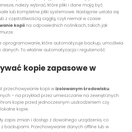
wsze, należy wybrać, które pliki i dane mają być
le lub kompletne pliki systemowe. Następnie ustala się
z częstotliwością ciągłą, czyli niemal w czasie
anie kopii
na odpowiednich nośnikach, takich jak
hmurze.
e oprogramowanie, które automatyzuje backup, umożliwia
y danych. To właśnie automatyzacja i regularność
wywać kopie zapasowe w
st przechowywanie kopii w
izolowanym środowisku
.
anych – na przykład przez umieszczanie na zewnętrznych
 chroni kopie przed jednoczesnym uszkodzeniem czy
 lokalne kopie.
y zapis zmian i dostęp z dowolnego urządzenia, co
 z backupami. Przechowywanie danych offline lub w