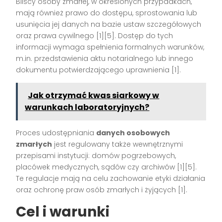
Bliscy osoby zmarłej, w określonych przypadkach,
mają również prawo do dostępu, sprostowania lub
usunięcia jej danych na bazie ustaw szczegółowych
oraz prawa cywilnego
[1][5]
. Dostęp do tych
informacji wymaga spełnienia formalnych warunków,
m.in. przedstawienia aktu notarialnego lub innego
dokumentu potwierdzającego uprawnienia
[1]
.
Jak otrzymać kwas siarkowy w
warunkach laboratoryjnych?
Proces udostępniania
danych osobowych
zmarłych
jest regulowany także wewnętrznymi
przepisami instytucji: domów pogrzebowych,
placówek medycznych, sądów czy archiwów
[1][5]
.
Te regulacje mają na celu zachowanie etyki działania
oraz ochronę praw osób zmarłych i żyjących
[1]
.
Cel i warunki