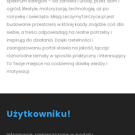
spektrum kategorii – od zdrowia i urody, przez dom i
ogród, lifestyle, motoryzację, technologię, aż po
rozrywkę i zwierzęta. Misją LeczymyTarczyce.pl jest
budowanie przestrzeni, w której każdy znajdzie coś dla
siebie, a treści odpowiadają na realne potrzeby i
inspirują do działania. Dzięki rzetelności i
zaangażowaniu portal stawia na jakość, łącząc
różnorodne tematy w sposób praktyczny i interesujący.
To Twoje miejsce na codzienną dawkę wiedzy i
motywacji.
Użytkowniku!
Informacje zamieszczone w portalu