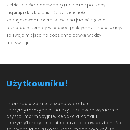
siebie, a treści odpowiadają na realne potrzeby i
inspirują do działania. Dzięki rzetelności i
zaangażowaniu portal stawia na jakość, łącząc
różnorodne tematy w sposób praktyczny i interesujący.
To Twoje miejsce na codzienną dawkę wiedzy i
motywacji.
Użytkowniku!
Informacje zamieszczone w portalu
LeczymyTarczyce.pl należy traktować wyłącznie
czysto informacyjnie. Redakcja Portalu
LeczymyTarczyce.pl nie bierze odpowiedzialności
za ewentualne szkody, które mogą wynikać ze