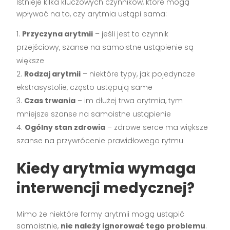
Istnieje kilka kluczowych czynników, które mogą
wpływać na to, czy arytmia ustąpi sama:
Przyczyna arytmii
– jeśli jest to czynnik
przejściowy, szanse na samoistne ustąpienie są
większe
Rodzaj arytmii
– niektóre typy, jak pojedyncze
ekstrasystolie, często ustępują same
Czas trwania
– im dłużej trwa arytmia, tym
mniejsze szanse na samoistne ustąpienie
Ogólny stan zdrowia
– zdrowe serce ma większe
szanse na przywrócenie prawidłowego rytmu
Kiedy arytmia wymaga
interwencji medycznej?
Mimo że niektóre formy arytmii mogą ustąpić
samoistnie,
nie należy ignorować tego problemu
.