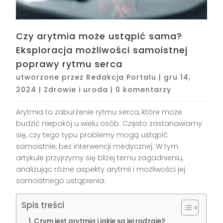
Czy arytmia może ustąpić sama?
Eksploracja możliwości samoistnej
poprawy rytmu serca
utworzone przez
Redakcja Portalu
|
gru 14,
2024
|
Zdrowie i uroda
|
0 komentarzy
Arytmia to zaburzenie rytmu serca, które może
budzić niepokój u wielu osób. Często zastanawiamy
się, czy tego typu problemy mogą ustąpić
samoistnie, bez interwencji medycznej. W tym
artykule przyjrzymy się bliżej temu zagadnieniu,
analizując różne aspekty arytmii i możliwości jej
samoistnego ustąpienia.
Spis treści
Czym jest arytmia i jakie są jej rodzaje?