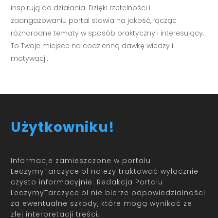
inspirują do działania. Dzięki rzetelności i
zaangażowaniu portal stawia na jakość, łącząc
różnorodne tematy w sposób praktyczny i interesujący.
To Twoje miejsce na codzienną dawkę wiedzy i
motywacji.
Użytkowniku!
Informacje zamieszczone w portalu
LeczymyTarczyce.pl należy traktować wyłącznie
czysto informacyjnie. Redakcja Portalu
LeczymyTarczyce.pl nie bierze odpowiedzialności
za ewentualne szkody, które mogą wynikać ze
złej interpretacji treści.